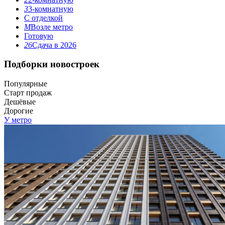
3
3-комнатную
С отделкой
М
Возле метро
Готовую
26
Сдача в 2026
Подборки новостроек
Популярные
Старт продаж
Дешёвые
Дорогие
У метро