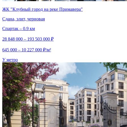
ЖК "Клубный город на реке Примавера"
Сдана, элит, черновая
Спартак – 0.9 км
28 848 000 – 193 503 000 ₽
645 000 – 10 227 000 ₽/м²
У метро