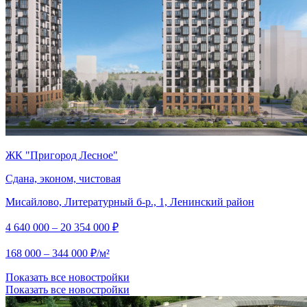
ЖК "Пригород Лесное"
Сдана, эконом, чистовая
Мисайлово, Литературный б-р., 1, Ленинский район
4 640 000 – 20 354 000 ₽
168 000 – 344 000 ₽/м²
Показать все новостройки
Показать все новостройки