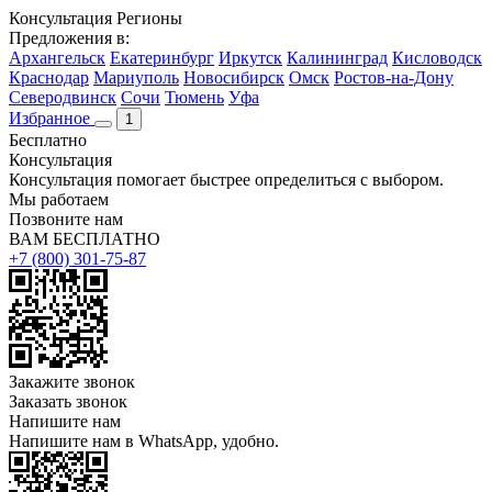
Консультация
Регионы
Предложения в:
Архангельск
Екатеринбург
Иркутск
Калининград
Кисловодск
Краснодар
Мариуполь
Новосибирск
Омск
Ростов-на-Дону
Северодвинск
Сочи
Тюмень
Уфа
Избранное
1
Бесплатно
Консультация
Консультация помогает быстрее определиться с выбором.
Мы работаем
Позвоните нам
ВАМ БЕСПЛАТНО
+7 (800) 301-75-87
Закажите звонок
Заказать звонок
Напишите нам
Напишите нам в WhatsApp, удобно.