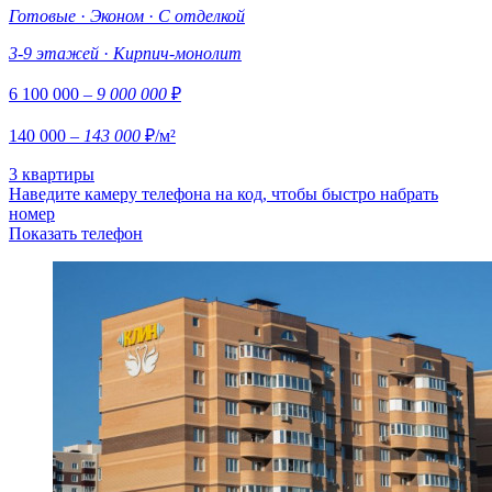
Готовые
·
Эконом
·
С отделкой
3-9 этажей
·
Кирпич-монолит
6 100 000
– 9 000 000
₽
140 000
– 143 000
₽/м²
3 квартиры
Наведите камеру телефона на код, чтобы быстро набрать
номер
Показать телефон