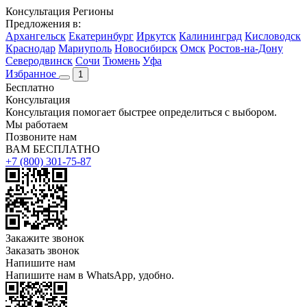
Консультация
Регионы
Предложения в:
Архангельск
Екатеринбург
Иркутск
Калининград
Кисловодск
Краснодар
Мариуполь
Новосибирск
Омск
Ростов-на-Дону
Северодвинск
Сочи
Тюмень
Уфа
Избранное
1
Бесплатно
Консультация
Консультация помогает быстрее определиться с выбором.
Мы работаем
Позвоните нам
ВАМ БЕСПЛАТНО
+7 (800) 301-75-87
Закажите звонок
Заказать звонок
Напишите нам
Напишите нам в WhatsApp, удобно.