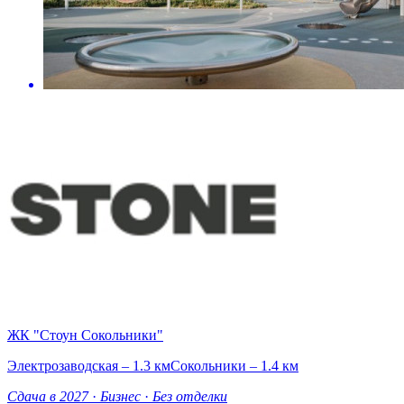
ЖК "Стоун Сокольники"
Электрозаводская – 1.3 км
Сокольники – 1.4 км
Сдача в 2027
·
Бизнес
·
Без отделки