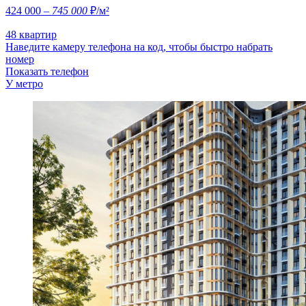
424 000
– 745 000
₽/м²
48 квартир
Наведите камеру телефона на код, чтобы быстро набрать
номер
Показать телефон
У метро