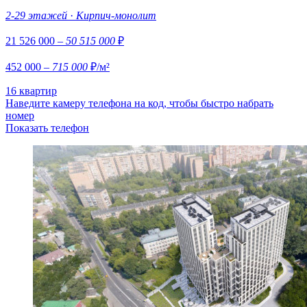
2-29 этажей
·
Кирпич-монолит
21 526 000
– 50 515 000
₽
452 000
– 715 000
₽/м²
16 квартир
Наведите камеру телефона на код, чтобы быстро набрать
номер
Показать телефон