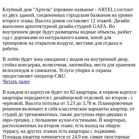
Клубный дом "Артель" (прежнее название - ARTEL) состоит
из двух зданий, соединенных городским балконом на уровне
второго этажа. Высота домов составляет 12 этажей. Дизайн
выполнен архитектурной дизайн-студией GAFA. Во
внутреннем дворе будут размещены водные объекты, разбит
сад с дорожками из натурального камня, зоной для
тренировок на открытом воздухе, местами для отдыха и
работы.
В лобби будет зона ожидания с видом на внутренний двор,
стойка консьержа, колясочная, лапомойка, места для хранения
велосипедов и самокатов. Услуги уборки и охраны
предоставляет оператор C&U
.
Читать далее
В каждом из корпусов будет по 82 квартиры, в первом корпусе
квартиры передаются с дизайнерской отделкой, во втором - с
черновой. Высота потолка от 3.23 до 3,78 м. Планировочные
решения включают в себя классические варианты квартир, от
студий до трехкомнатных, также доступны евро-двушки и
евро-трешки, с большими кухне-гостиными. В квартирах,
расположенных на втором этаже, есть выход на общую
террасу, на других этажах есть квартиры с лоджиями.
Площадь квартир начинается от 24,9 км, самые просторные