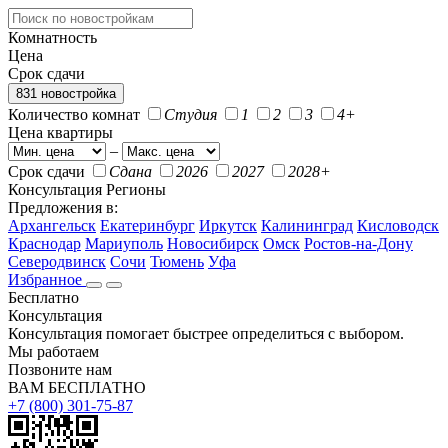
Комнатность
Цена
Срок сдачи
831 новостройка
Количество комнат
Студия
1
2
3
4+
Цена квартиры
–
Срок сдачи
Сдана
2026
2027
2028+
Консультация
Регионы
Предложения в:
Архангельск
Екатеринбург
Иркутск
Калининград
Кисловодск
Краснодар
Мариуполь
Новосибирск
Омск
Ростов-на-Дону
Северодвинск
Сочи
Тюмень
Уфа
Избранное
Бесплатно
Консультация
Консультация помогает быстрее определиться с выбором.
Мы работаем
Позвоните нам
ВАМ БЕСПЛАТНО
+7 (800) 301-75-87