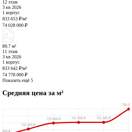
12 этаж
3 кв 2026
1 корпус
833 653 ₽/м²
74 028 000 ₽
89.7 м²
11 этаж
3 кв 2026
1 корпус
833 642 ₽/м²
74 778 000 ₽
Показать ещё 5
Средняя цена за м²
799 00
761 000 ₽
761 000 ₽
759 000 ₽
742 000 ₽
3 000 ₽