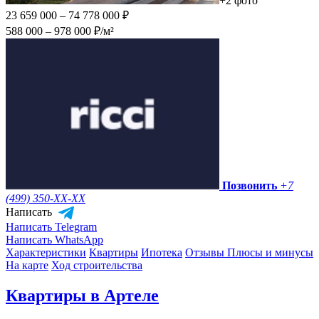
+2 фото
23 659 000 – 74 778 000 ₽
588 000 – 978 000 ₽/м²
Позвонить
+7
(499) 350-
XX-XX
Написать
Написать Telegram
Написать WhatsApp
Характеристики
Квартиры
Ипотека
Отзывы
Плюсы и минусы
На карте
Ход строительства
Квартиры в Артеле