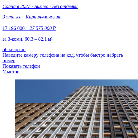
Сдача в 2027
·
Бизнес
·
Без отделки
3 этажа
·
Кирпич-монолит
17 196 000
– 27 575 000
₽
за 3-комн. 60.3 – 82.1 м²
66 квартир
Наведите камеру телефона на код, чтобы быстро набрать
номер
Показать телефон
У метро