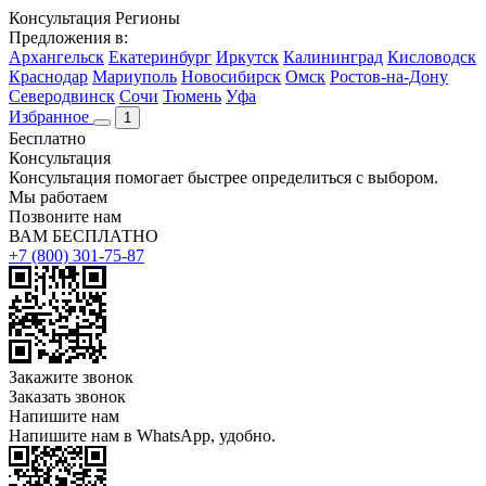
Консультация
Регионы
Предложения в:
Архангельск
Екатеринбург
Иркутск
Калининград
Кисловодск
Краснодар
Мариуполь
Новосибирск
Омск
Ростов-на-Дону
Северодвинск
Сочи
Тюмень
Уфа
Избранное
1
Бесплатно
Консультация
Консультация помогает быстрее определиться с выбором.
Мы работаем
Позвоните нам
ВАМ БЕСПЛАТНО
+7 (800) 301-75-87
Закажите звонок
Заказать звонок
Напишите нам
Напишите нам в WhatsApp, удобно.