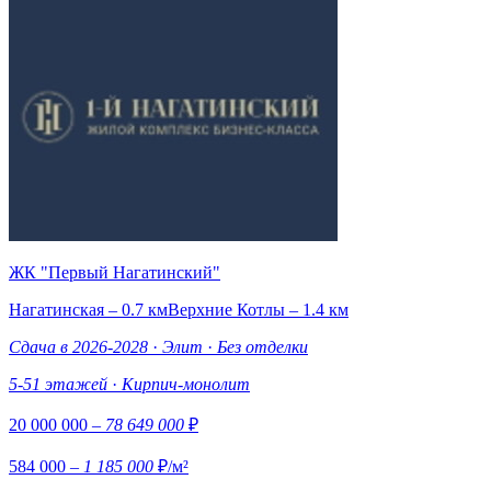
ЖК "Первый Нагатинский"
Нагатинская – 0.7 км
Верхние Котлы – 1.4 км
Сдача в 2026-2028
·
Элит
·
Без отделки
5-51 этажей
·
Кирпич-монолит
20 000 000
– 78 649 000
₽
584 000
– 1 185 000
₽/м²