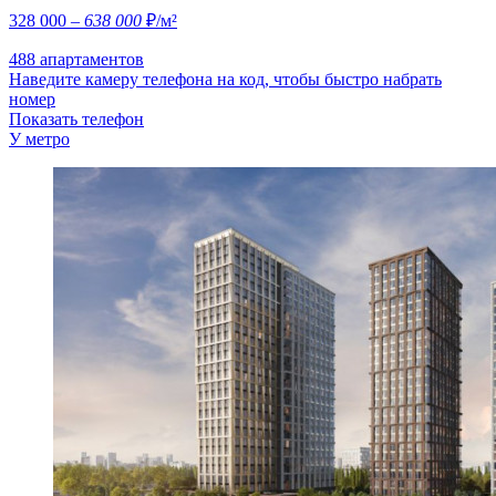
328 000
– 638 000
₽/м²
488 апартаментов
Наведите камеру телефона на код, чтобы быстро набрать
номер
Показать телефон
У метро