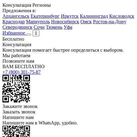
Консультация
Регионы
Предложения в:
Архангельск
Екатеринбург
Иркутск
Калининград
Кисловодск
Краснодар
Мариуполь
Новосибирск
Омск
Ростов-на-Дону
Северодвинск
Сочи
Тюмень
Уфа
Избранное
1
Бесплатно
Консультация
Консультация помогает быстрее определиться с выбором.
Мы работаем
Позвоните нам
ВАМ БЕСПЛАТНО
+7 (800) 301-75-87
Закажите звонок
Заказать звонок
Напишите нам
Напишите нам в WhatsApp, удобно.