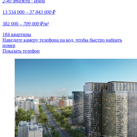
2-40 этажей
·
Иной
13 534 000
– 37 843 000
₽
382 000
– 709 000
₽/м²
184 квартиры
Наведите камеру телефона на код, чтобы быстро набрать
номер
Показать телефон