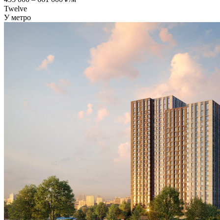
Twelve
У метро