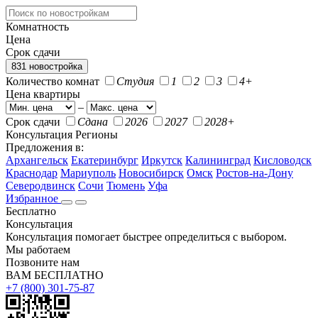
Комнатность
Цена
Срок сдачи
831 новостройка
Количество комнат
Студия
1
2
3
4+
Цена квартиры
–
Срок сдачи
Сдана
2026
2027
2028+
Консультация
Регионы
Предложения в:
Архангельск
Екатеринбург
Иркутск
Калининград
Кисловодск
Краснодар
Мариуполь
Новосибирск
Омск
Ростов-на-Дону
Северодвинск
Сочи
Тюмень
Уфа
Избранное
Бесплатно
Консультация
Консультация помогает быстрее определиться с выбором.
Мы работаем
Позвоните нам
ВАМ БЕСПЛАТНО
+7 (800) 301-75-87