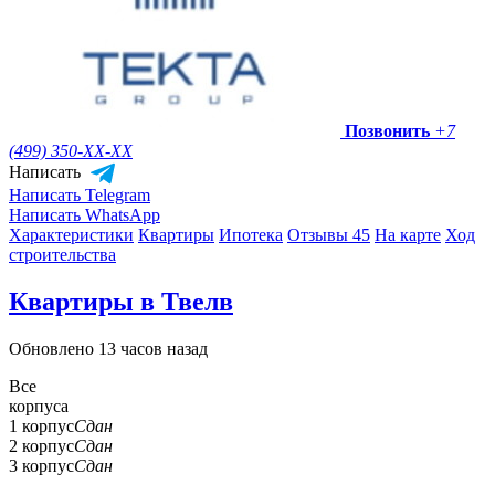
Позвонить
+7
(499) 350-
XX-XX
Написать
Написать Telegram
Написать WhatsApp
Характеристики
Квартиры
Ипотека
Отзывы 45
На карте
Ход
строительства
Квартиры в Твелв
Обновлено 13 часов назад
Все
корпуса
1 корпус
Сдан
2 корпус
Сдан
3 корпус
Сдан