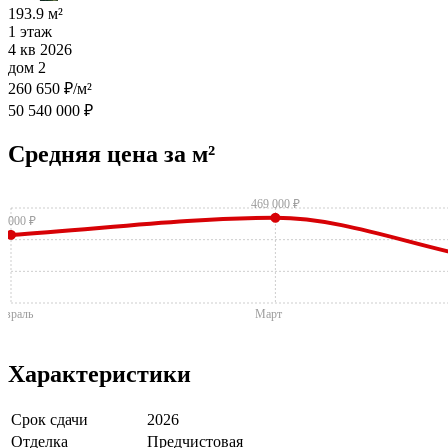
193.9 м²
1 этаж
4 кв 2026
дом 2
260 650 ₽/м²
50 540 000 ₽
Средняя цена за м²
469 000 ₽
5 000 ₽
евраль
Март
Характеристики
Срок сдачи
2026
Отделка
Предчистовая