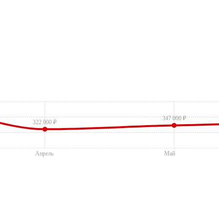
347 000 ₽
322 000 ₽
Апрель
Май