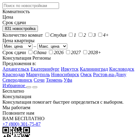
Комнатность
Цена
Срок сдачи
831 новостройка
Количество комнат
Студия
1
2
3
4+
Цена квартиры
–
Срок сдачи
Сдана
2026
2027
2028+
Консультация
Регионы
Предложения в:
Архангельск
Екатеринбург
Иркутск
Калининград
Кисловодск
Краснодар
Мариуполь
Новосибирск
Омск
Ростов-на-Дону
Северодвинск
Сочи
Тюмень
Уфа
Избранное
Бесплатно
Консультация
Консультация помогает быстрее определиться с выбором.
Мы работаем
Позвоните нам
ВАМ БЕСПЛАТНО
+7 (800) 301-75-87