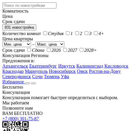
Комнатность
Цена
Срок сдачи
831 новостройка
Количество комнат
Студия
1
2
3
4+
Цена квартиры
–
Срок сдачи
Сдана
2026
2027
2028+
Консультация
Регионы
Предложения в:
Архангельск
Екатеринбург
Иркутск
Калининград
Кисловодск
Краснодар
Мариуполь
Новосибирск
Омск
Ростов-на-Дону
Северодвинск
Сочи
Тюмень
Уфа
Избранное
Бесплатно
Консультация
Консультация помогает быстрее определиться с выбором.
Мы работаем
Позвоните нам
ВАМ БЕСПЛАТНО
+7 (800) 301-75-87