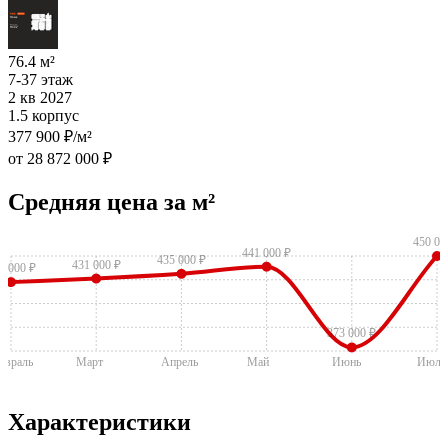
76.4 м²
7-37 этаж
2 кв 2027
1.5 корпус
377 900 ₽/м²
от 28 872 000 ₽
Средняя цена за м²
450 00
441 000 ₽
435 000 ₽
431 000 ₽
8 000 ₽
373 000 ₽
евраль
Март
Апрель
Май
Июнь
Июль
Характеристики