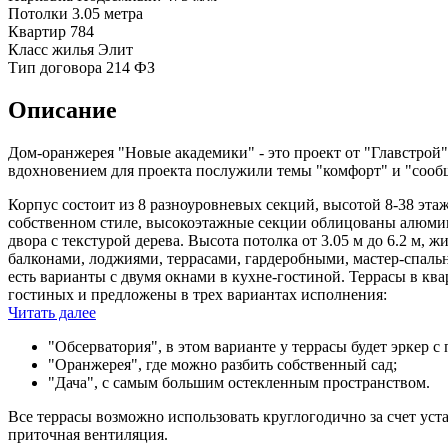
Потолки
3.05 метра
Квартир
784
Класс жилья
Элит
Тип договора
214 ФЗ
Описание
Дом-оранжерея "Новые академики" - это проект от "Главстро
вдохновением для проекта послужили темы "комфорт" и "сооб
Корпус состоит из 8 разноуровневых секций, высотой 8-38 этаж
собственном стиле, высокоэтажные секции облицованы алюмин
двора с текстурой дерева. Высота потолка от 3.05 м до 6.2 м,
балконами, лоджиями, террасами, гардеробными, мастер-спаль
есть варианты с двумя окнами в кухне-гостиной. Террасы в к
гостиных и предложены в трех вариантах исполнения:
Читать далее
"Обсерватория", в этом варианте у террасы будет эркер 
"Оранжерея", где можно разбить собственный сад;
"Дача", с самым большим остекленным пространством.
Все террасы возможно использовать круглогодично за счет ус
приточная вентиляция.