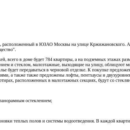
й", расположенный в ЮЗАО Москвы на улице Кржижановского. А
щество"
.
ей, всего в доме будет 784 квартиры, а на подземных этажах ра
ием и стеклом, малоэтажные, выходящие на улицу, облицуют мо
 жилье будет передаваться в черновой отделке. К покупке предло
нями, а также также предложены лофты, пентхаусы и двухуровн
вартирах, расположенных в малоэтажных секциях, будут со сте
с панорамным остеклением;
тановки теплых полов и системы водоотведения. В каждой кварт