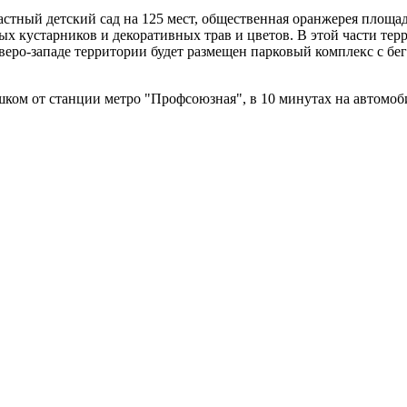
астный детский сад на 125 мест, общественная оранжерея площа
лых кустарников и декоративных трав и цветов. В этой части тер
северо-западе территории будет размещен парковый комплекс с 
шком от станции метро "Профсоюзная", в 10 минутах на автомо