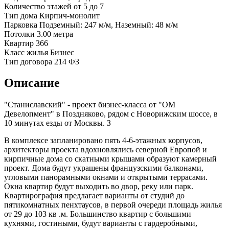
Количество этажей
от 5 до 7
Тип дома
Кирпич-монолит
Парковка
Подземный: 247 м/м, Наземный: 48 м/м
Потолки
3.00 метра
Квартир
366
Класс жилья
Бизнес
Тип договора
214 ФЗ
Описание
"Станиславский" - проект бизнес-класса от "ОМ
Девелопмент" в Поздняково, рядом с Новорижским шоссе, в
10 минутах езды от Москвы. З
В комплексе запланировано пять 4-6-этажных корпусов,
архитекторы проекта вдохновлялись северной Европой и
кирпичные дома со скатными крышами образуют камерный
проект. Дома будут украшены французскими балконами,
угловыми панорамными окнами и открытыми террасами.
Окна квартир будут выходить во двор, реку или парк.
Квартирография предлагает варианты от студий до
пятикомнатных пенхтаусов, в первой очереди площадь жилья
от 29 до 103 кв .м. Большинство квартир с большими
кухнями, гостиными, будут варианты с гардеробными,