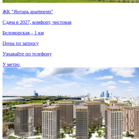
ЖК "Янтарь apartments"
Сдача в 2027, комфорт, чистовая
Беломорская – 1 км
Цены по запросу
Узнавайте по телефону
У метро