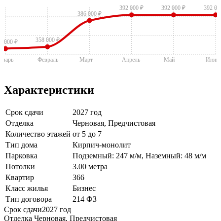
392 000 ₽
392 000 ₽
392 00
386 000 ₽
358 000 ₽
6 000 ₽
нварь
Февраль
Март
Апрель
Май
Июнь
Характеристики
Срок сдачи
2027 год
Отделка
Черновая, Предчистовая
Количество этажей
от 5 до 7
Тип дома
Кирпич-монолит
Парковка
Подземный: 247 м/м, Наземный: 48 м/м
Потолки
3.00 метра
Квартир
366
Класс жилья
Бизнес
Тип договора
214 ФЗ
Срок сдачи
2027 год
Отделка
Черновая, Предчистовая