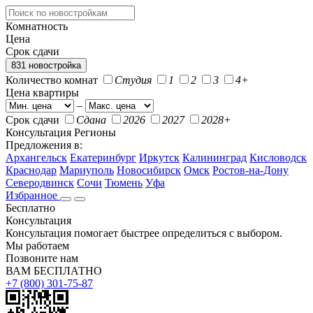
Комнатность
Цена
Срок сдачи
831 новостройка
Количество комнат
Студия
1
2
3
4+
Цена квартиры
–
Срок сдачи
Сдана
2026
2027
2028+
Консультация
Регионы
Предложения в:
Архангельск
Екатеринбург
Иркутск
Калининград
Кисловодск
Краснодар
Мариуполь
Новосибирск
Омск
Ростов-на-Дону
Северодвинск
Сочи
Тюмень
Уфа
Избранное
Бесплатно
Консультация
Консультация помогает быстрее определиться с выбором.
Мы работаем
Позвоните нам
ВАМ БЕСПЛАТНО
+7 (800) 301-75-87