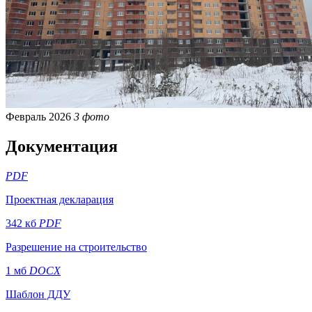
Февраль 2026
3 фото
Документация
PDF
Проектная декларация
342 кб
PDF
Разрешение на строительство
1 мб
DOCX
Шаблон ДДУ