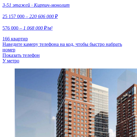
3-51 этажей
·
Кирпич-монолит
25 157 000
– 220 606 000
₽
576 000
– 1 068 000
₽/м²
166 квартир
Наведите камеру телефона на код, чтобы быстро набрать
номер
Показать телефон
У метро