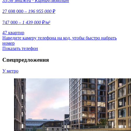
35-36 этажей
·
Кирпич-монолит
27 698 000
– 196 955 000
₽
747 000
– 1 439 000
₽/м²
47 квартир
Наведите камеру телефона на код, чтобы быстро набрать
номер
Показать телефон
Спецпредложения
У метро