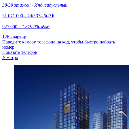
38-39 этажей
·
Индивидуальный
31 071 000
– 140 374 000
₽
927 000
– 1 379 000
₽/м²
126 квартир
Наведите камеру телефона на код, чтобы быстро набрать
номер
Показать телефон
У метро