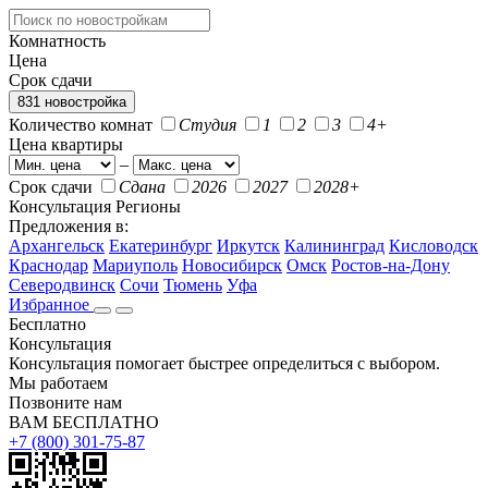
Комнатность
Цена
Срок сдачи
831 новостройка
Количество комнат
Студия
1
2
3
4+
Цена квартиры
–
Срок сдачи
Сдана
2026
2027
2028+
Консультация
Регионы
Предложения в:
Архангельск
Екатеринбург
Иркутск
Калининград
Кисловодск
Краснодар
Мариуполь
Новосибирск
Омск
Ростов-на-Дону
Северодвинск
Сочи
Тюмень
Уфа
Избранное
Бесплатно
Консультация
Консультация помогает быстрее определиться с выбором.
Мы работаем
Позвоните нам
ВАМ БЕСПЛАТНО
+7 (800) 301-75-87