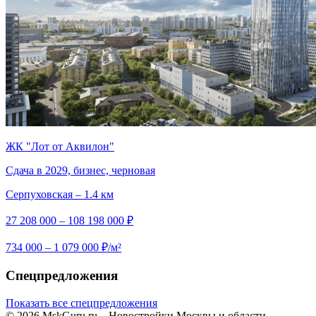
ЖК "Лот от Аквилон"
Сдача в 2029, бизнес, черновая
Серпуховская – 1.4 км
27 208 000 – 108 198 000 ₽
734 000 – 1 079 000 ₽/м²
Спецпредложения
Показать все спецпредложения
© 2026 MskGuru.ru
– Новостройки Москвы и области