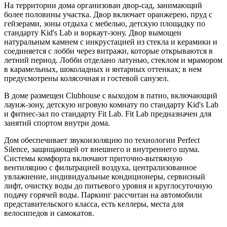
На территории дома организован двор-сад, занимающий
более половины участка. Двор включает оранжерею, пруд с
гейзерами, зоны отдыха с мебелью, детскую площадку по
стандарту Kid's Lab и воркаут-зону. Двор вымощен
натуральным камнем с инкрустацией из стекла и керамики и
соединяется с лобби через витражи, которые открываются в
летний период. Лобби отделано латунью, стеклом и мрамором
в карамельных, шоколадных и янтарных оттенках; в нем
предусмотрены колясочная и гостевой санузел.
В доме размещен Clubhouse с выходом в патио, включающий
лаунж-зону, детскую игровую комнату по стандарту Kid's Lab
и фитнес-зал по стандарту Fit Lab. Fit Lab предназначен для
занятий спортом внутри дома.
Дом обеспечивает звукоизоляцию по технологии Perfect
Silence, защищающей от внешнего и внутреннего шума.
Системы комфорта включают приточно-вытяжную
вентиляцию с фильтрацией воздуха, централизованное
увлажнение, индивидуальные кондиционеры, сервисный
лифт, очистку воды до питьевого уровня и круглосуточную
подачу горячей воды. Паркинг рассчитан на автомобили
представительского класса, есть келлеры, места для
велосипедов и самокатов.