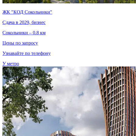
ЖК "КОД Сокольники"
Сдача в 2029, бизнес
Сокольники – 0.8 км
Цены по запросу
Узнавайте по телефону
У метро