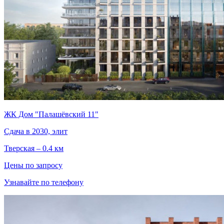
ЖК Дом "Палашёвский 11"
Сдача в 2030, элит
Тверская – 0.4 км
Цены по запросу
Узнавайте по телефону