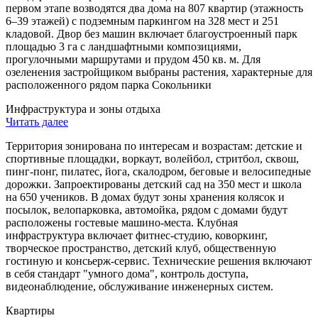
первом этапе возводятся два дома на 807 квартир (этажность
6–39 этажей) с подземным паркингом на 328 мест и 251
кладовой. Двор без машин включает благоустроенный парк
площадью 3 га с ландшафтными композициями,
прогулочными маршрутами и прудом 450 кв. м. Для
озеленения застройщиком выбраны растения, характерные для
расположенного рядом парка Сокольники
Инфраструктура и зоны отдыха
Читать далее
Территория зонирована по интересам и возрастам: детские и
спортивные площадки, воркаут, волейбол, стритбол, сквош,
пинг-понг, пилатес, йога, скалодром, беговые и велосипедные
дорожки. Запроектированы детский сад на 350 мест и школа
на 650 учеников. В домах будут зоны хранения колясок и
посылок, велопарковка, автомойка, рядом с домами будут
расположены гостевые машино-места. Клубная
инфраструктура включает фитнес-студию, коворкинг,
творческое пространство, детский клуб, общественную
гостиную и консьерж-сервис. Технические решения включают
в себя стандарт "умного дома", контроль доступа,
видеонаблюдение, обслуживание инженерных систем.
Квартиры