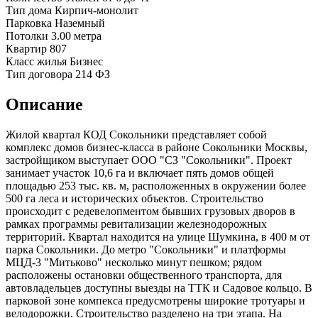
Тип дома
Кирпич-монолит
Парковка
Наземный
Потолки
3.00 метра
Квартир
807
Класс жилья
Бизнес
Тип договора
214 ФЗ
Описание
Жилой квартал КОД Сокольники представляет собой
комплекс домов бизнес-класса в районе Сокольники Москвы,
застройщиком выступает ООО "СЗ "Сокольники"
. Проект
занимает участок 10,6 га и включает пять домов общей
площадью 253 тыс. кв. м, расположенных в окружении более
500 га леса и исторических объектов. Строительство
происходит с редевелопментом бывших грузовых дворов в
рамках программы ревитализации железнодорожных
территорий.
Квартал находится на улице Шумкина, в 400 м от
парка Сокольники. До метро "Сокольники" и платформы
МЦД-3 "Митьково" несколько минут пешком; рядом
расположены остановки общественного транспорта, для
автовладельцев доступны выезды на ТТК и Садовое кольцо. В
парковой зоне компекса предусмотрены широкие тротуары и
велодорожки. Строительство разделено на три этапа. На