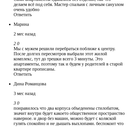
делаем всё под себя. Мастер спальня с личным санузлом
очень удобно
Ответить
Марина
2 мес назад
2
0
Мы с мужем решили перебраться поближе к центру.
После долгих пересмотров выбрали этот жилой
комплекс, тут до трешки всего 3 минуты. Это
апартаменты, поэтому так и будем у родителей в старой
квартире прописаны.
Ответить
Дина Романцова
3 мес назад
3
0
понравилось что два корпуса объеденены стилобатом,
значит внутри будет какоето общественное пространство
наверное. и двор без машин, можно будет с коляской
гулять спокойно и не дышать выхлопами. беспокоит что