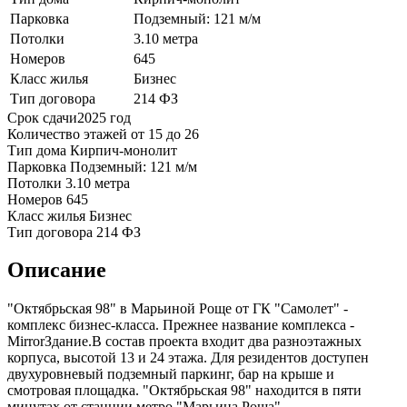
Парковка
Подземный: 121 м/м
Потолки
3.10 метра
Номеров
645
Класс жилья
Бизнес
Тип договора
214 ФЗ
Срок сдачи
2025 год
Количество этажей
от 15 до 26
Тип дома
Кирпич-монолит
Парковка
Подземный: 121 м/м
Потолки
3.10 метра
Номеров
645
Класс жилья
Бизнес
Тип договора
214 ФЗ
Описание
"Октябрьская 98" в Марьиной Роще от ГК "Самолет" -
комплекс бизнес-класса. Прежнее название комплекса -
MirrorЗдание.В состав проекта входит два разноэтажных
корпуса, высотой 13 и 24 этажа. Для резидентов доступен
двухуровневый подземный паркинг, бар на крыше и
смотровая площадка.
"Октябрьская 98"
находится в пяти
минутах от станции метро "Марьина Роща".