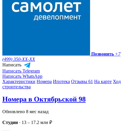
Позвонить
+7
(499) 350-
XX-XX
Написать
Написать Telegram
Написать WhatsApp
Характеристики
Номера
Ипотека
Отзывы 61
На карте
Ход
строительства
Номера в Октябрьской 98
Обновлено 8 мес назад
Студии
·
13 – 17.2 млн ₽