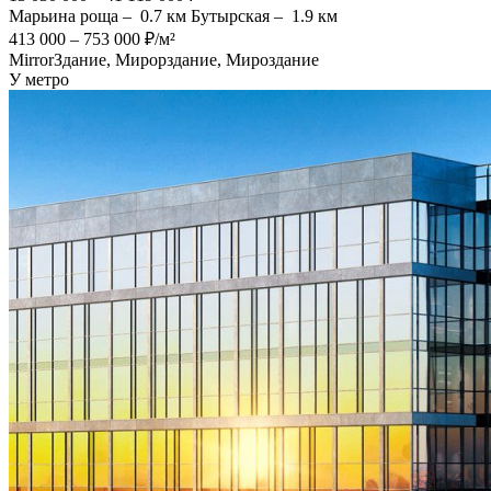
Марьина роща –
0.7 км
Бутырская –
1.9 км
413 000 – 753 000 ₽/м²
MirrorЗдание, Мирорздание, Мироздание
У метро