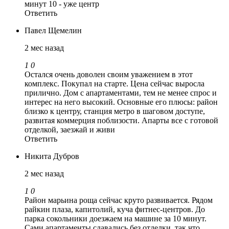
минут 10 - уже центр
Ответить
Павел Щемелин
2 мес назад
1
0
Остался очень доволен своим уважением в этот
комплекс. Покупал на старте. Цена сейчас выросла
прилично. Дом с апартаментами, тем не менее спрос и
интерес на него высокий. Основные его плюсы: район
близко к центру, станция метро в шаговом доступе,
развитая коммерция поблизости. Апарты все с готовой
отделкой, заезжай и живи
Ответить
Никита Дубров
2 мес назад
1
0
Район марьина роща сейчас круто развивается. Рядом
райкин плаза, капитолий, куча фитнес-центров. До
парка сокольники доезжаем на машине за 10 минут.
Сами апартаменты сдавались без отделки, так что