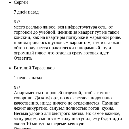
Сергей
7 дней назад
0
0
место реально живое, вся инфраструктура есть, от
торговой до учебной. ценник за квадрат тут не такой
конский, как на квартиры поглубже в марьиной роще.
присматриваюсь к угловым вариантам, там из-за окон
обзор получается практически панорамный. ну и
огромный плюс, что отделка сразу готовая идет
Ответить
Виталий Тарасенков
1 неделя назад
0
0
Апартаменты с хорошей отделкой, чтобы там не
говорили. Да комфорт, но все светлое, подогнано
качественно, нигде ничего не отклеивается. Ламинат
лежит аккуратно, санузел полностью готов, кухня.
Весьма удобно для быстрого заезда. Но самое важное,
мгпу рядом, сын в этом году поступил, ему будет идти
около 10 минут на шереметьевскую
Ответить