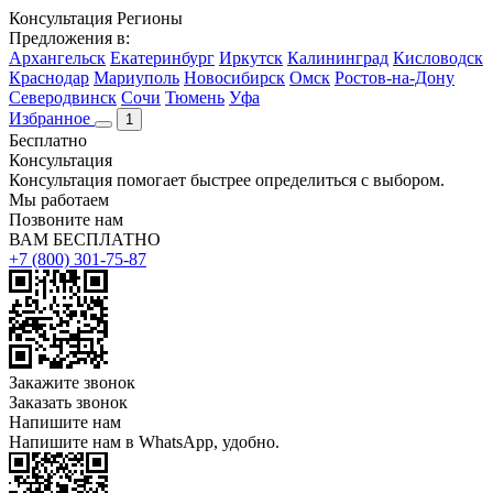
Консультация
Регионы
Предложения в:
Архангельск
Екатеринбург
Иркутск
Калининград
Кисловодск
Краснодар
Мариуполь
Новосибирск
Омск
Ростов-на-Дону
Северодвинск
Сочи
Тюмень
Уфа
Избранное
1
Бесплатно
Консультация
Консультация помогает быстрее определиться с выбором.
Мы работаем
Позвоните нам
ВАМ БЕСПЛАТНО
+7 (800) 301-75-87
Закажите звонок
Заказать звонок
Напишите нам
Напишите нам в WhatsApp, удобно.