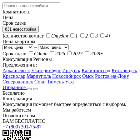
Комнатность
Цена
Срок сдачи
831 новостройка
Количество комнат
Студия
1
2
3
4+
Цена квартиры
–
Срок сдачи
Сдана
2026
2027
2028+
Консультация
Регионы
Предложения в:
Архангельск
Екатеринбург
Иркутск
Калининград
Кисловодск
Краснодар
Мариуполь
Новосибирск
Омск
Ростов-на-Дону
Северодвинск
Сочи
Тюмень
Уфа
Избранное
Бесплатно
Консультация
Консультация помогает быстрее определиться с выбором.
Мы работаем
Позвоните нам
ВАМ БЕСПЛАТНО
+7 (800) 301-75-87