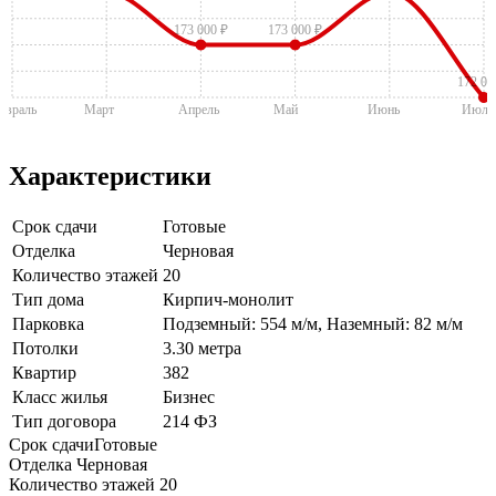
173 000 ₽
173 000 ₽
172 00
евраль
Март
Апрель
Май
Июнь
Июль
Характеристики
Срок сдачи
Готовые
Отделка
Черновая
Количество этажей
20
Тип дома
Кирпич-монолит
Парковка
Подземный: 554 м/м, Наземный: 82 м/м
Потолки
3.30 метра
Квартир
382
Класс жилья
Бизнес
Тип договора
214 ФЗ
Срок сдачи
Готовые
Отделка
Черновая
Количество этажей
20