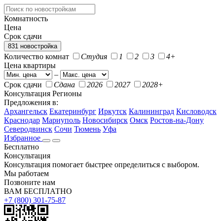
Комнатность
Цена
Срок сдачи
831 новостройка
Количество комнат
Студия
1
2
3
4+
Цена квартиры
–
Срок сдачи
Сдана
2026
2027
2028+
Консультация
Регионы
Предложения в:
Архангельск
Екатеринбург
Иркутск
Калининград
Кисловодск
Краснодар
Мариуполь
Новосибирск
Омск
Ростов-на-Дону
Северодвинск
Сочи
Тюмень
Уфа
Избранное
Бесплатно
Консультация
Консультация помогает быстрее определиться с выбором.
Мы работаем
Позвоните нам
ВАМ БЕСПЛАТНО
+7 (800) 301-75-87