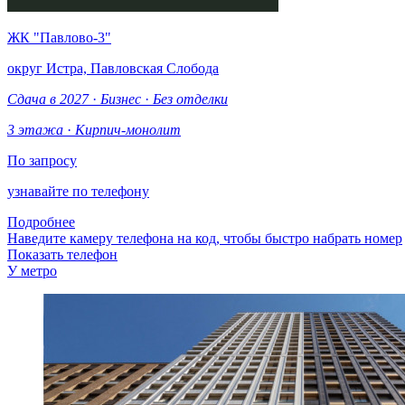
ЖК "Павлово-3"
округ Истра, Павловская Слобода
Сдача в 2027
·
Бизнес
·
Без отделки
3 этажа
·
Кирпич-монолит
По запросу
узнавайте по телефону
Подробнее
Наведите камеру телефона на код, чтобы быстро набрать номер
Показать телефон
У метро