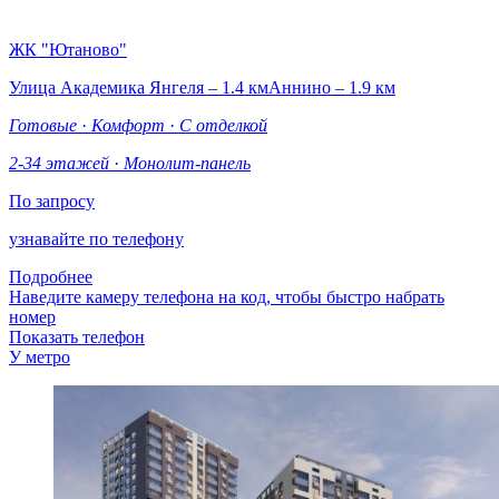
ЖК "Ютаново"
Улица Академика Янгеля – 1.4 км
Аннино – 1.9 км
Готовые
·
Комфорт
·
С отделкой
2-34 этажей
·
Монолит-панель
По запросу
узнавайте по телефону
Подробнее
Наведите камеру телефона на код, чтобы быстро набрать
номер
Показать телефон
У метро