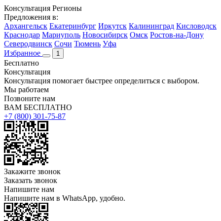
Консультация
Регионы
Предложения в:
Архангельск
Екатеринбург
Иркутск
Калининград
Кисловодск
Краснодар
Мариуполь
Новосибирск
Омск
Ростов-на-Дону
Северодвинск
Сочи
Тюмень
Уфа
Избранное
1
Бесплатно
Консультация
Консультация помогает быстрее определиться с выбором.
Мы работаем
Позвоните нам
ВАМ БЕСПЛАТНО
+7 (800) 301-75-87
Закажите звонок
Заказать звонок
Напишите нам
Напишите нам в WhatsApp, удобно.