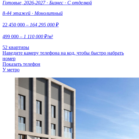
Готовые, 2026-2027
·
Бизнес
·
С отделкой
8-44 этажей
·
Монолитный
22 450 000
– 164 295 000
₽
499 000
– 1 110 000
₽/м²
52 квартиры
Наведите камеру телефона на код, чтобы быстро набрать
номер
Показать телефон
У метро