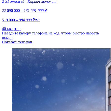
2-31 этажей
·
Кирпич-монолит
22 696 000
– 131 591 000
₽
519 000
– 984 000
₽/м²
40 квартир
Наведите камеру телефона на код, чтобы быстро набрать
номер
Показать телефон