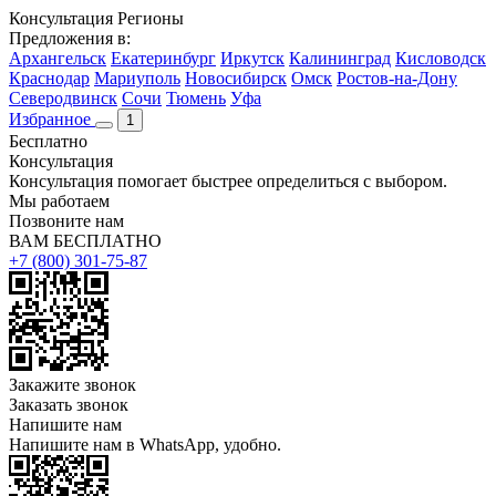
Консультация
Регионы
Предложения в:
Архангельск
Екатеринбург
Иркутск
Калининград
Кисловодск
Краснодар
Мариуполь
Новосибирск
Омск
Ростов-на-Дону
Северодвинск
Сочи
Тюмень
Уфа
Избранное
1
Бесплатно
Консультация
Консультация помогает быстрее определиться с выбором.
Мы работаем
Позвоните нам
ВАМ БЕСПЛАТНО
+7 (800) 301-75-87
Закажите звонок
Заказать звонок
Напишите нам
Напишите нам в WhatsApp, удобно.