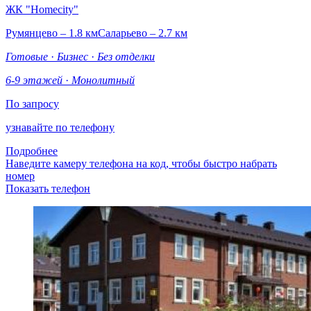
ЖК "Homecity"
Румянцево – 1.8 км
Саларьево – 2.7 км
Готовые
·
Бизнес
·
Без отделки
6-9 этажей
·
Монолитный
По запросу
узнавайте по телефону
Подробнее
Наведите камеру телефона на код, чтобы быстро набрать
номер
Показать телефон