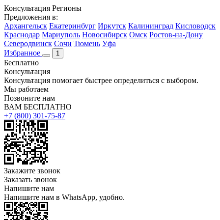
Консультация
Регионы
Предложения в:
Архангельск
Екатеринбург
Иркутск
Калининград
Кисловодск
Краснодар
Мариуполь
Новосибирск
Омск
Ростов-на-Дону
Северодвинск
Сочи
Тюмень
Уфа
Избранное
1
Бесплатно
Консультация
Консультация помогает быстрее определиться с выбором.
Мы работаем
Позвоните нам
ВАМ БЕСПЛАТНО
+7 (800) 301-75-87
Закажите звонок
Заказать звонок
Напишите нам
Напишите нам в WhatsApp, удобно.