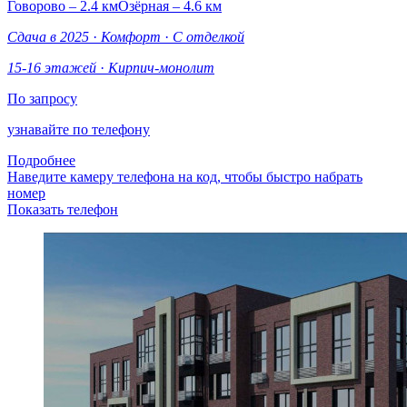
Говорово – 2.4 км
Озёрная – 4.6 км
Сдача в 2025
·
Комфорт
·
С отделкой
15-16 этажей
·
Кирпич-монолит
По запросу
узнавайте по телефону
Подробнее
Наведите камеру телефона на код, чтобы быстро набрать
номер
Показать телефон