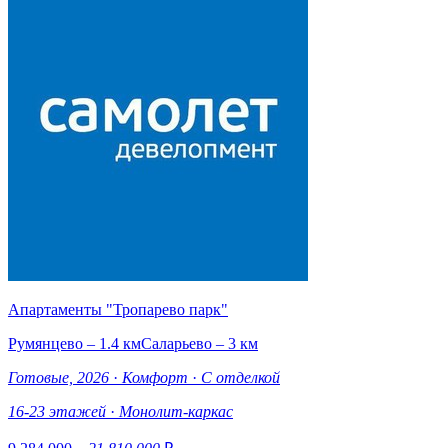
Апартаменты "Тропарево парк"
Румянцево – 1.4 км
Саларьево – 3 км
Готовые, 2026
·
Комфорт
·
С отделкой
16-23 этажей
·
Монолит-каркас