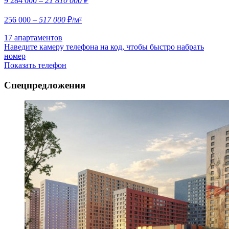
9 284 000
– 21 810 000
₽
256 000
– 517 000
₽/м²
17 апартаментов
Наведите камеру телефона на код, чтобы быстро набрать
номер
Показать телефон
Спецпредложения