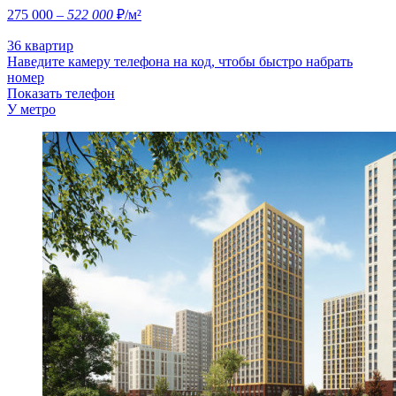
275 000
– 522 000
₽/м²
36 квартир
Наведите камеру телефона на код, чтобы быстро набрать
номер
Показать телефон
У метро