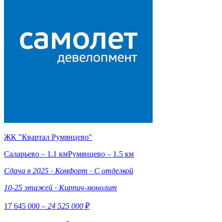
ЖК "Квартал Румянцево"
Саларьево – 1.1 км
Румянцево – 1.5 км
Сдача в 2025
·
Комфорт
·
С отделкой
10-25 этажей
·
Кирпич-монолит
17 645 000
– 24 525 000
₽