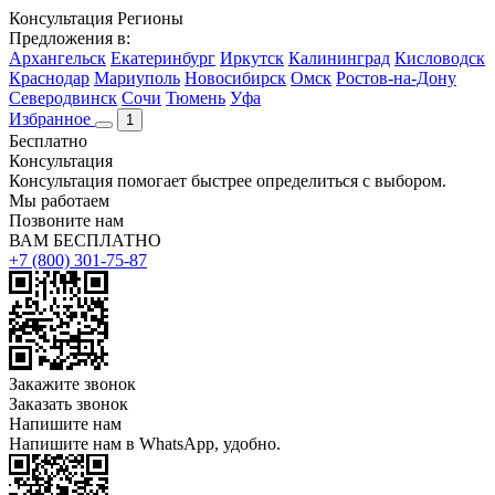
Консультация
Регионы
Предложения в:
Архангельск
Екатеринбург
Иркутск
Калининград
Кисловодск
Краснодар
Мариуполь
Новосибирск
Омск
Ростов-на-Дону
Северодвинск
Сочи
Тюмень
Уфа
Избранное
1
Бесплатно
Консультация
Консультация помогает быстрее определиться с выбором.
Мы работаем
Позвоните нам
ВАМ БЕСПЛАТНО
+7 (800) 301-75-87
Закажите звонок
Заказать звонок
Напишите нам
Напишите нам в WhatsApp, удобно.