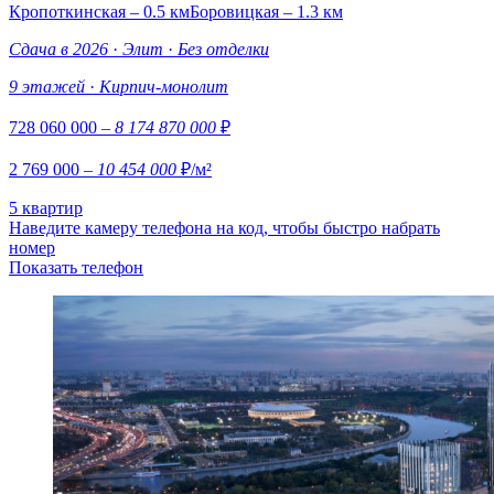
Кропоткинская – 0.5 км
Боровицкая – 1.3 км
Сдача в 2026
·
Элит
·
Без отделки
9 этажей
·
Кирпич-монолит
728 060 000
– 8 174 870 000
₽
2 769 000
– 10 454 000
₽/м²
5 квартир
Наведите камеру телефона на код, чтобы быстро набрать
номер
Показать телефон