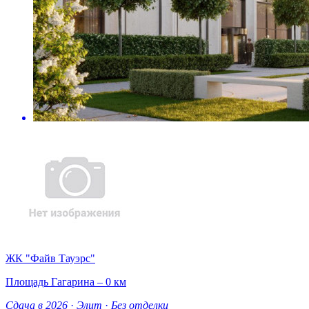
ЖК "Файв Тауэрс"
Площадь Гагарина – 0 км
Сдача в 2026
·
Элит
·
Без отделки