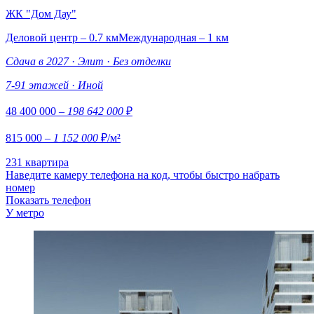
ЖК "Дом Дау"
Деловой центр – 0.7 км
Международная – 1 км
Сдача в 2027
·
Элит
·
Без отделки
7-91 этажей
·
Иной
48 400 000
– 198 642 000
₽
815 000
– 1 152 000
₽/м²
231 квартира
Наведите камеру телефона на код, чтобы быстро набрать
номер
Показать телефон
У метро