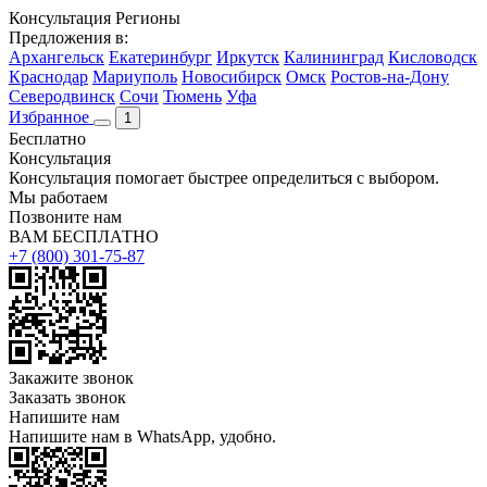
Консультация
Регионы
Предложения в:
Архангельск
Екатеринбург
Иркутск
Калининград
Кисловодск
Краснодар
Мариуполь
Новосибирск
Омск
Ростов-на-Дону
Северодвинск
Сочи
Тюмень
Уфа
Избранное
1
Бесплатно
Консультация
Консультация помогает быстрее определиться с выбором.
Мы работаем
Позвоните нам
ВАМ БЕСПЛАТНО
+7 (800) 301-75-87
Закажите звонок
Заказать звонок
Напишите нам
Напишите нам в WhatsApp, удобно.