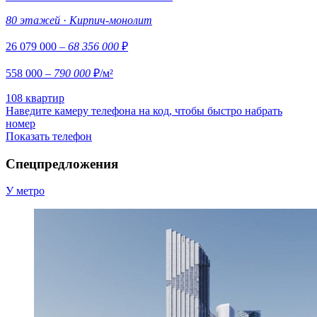
80 этажей
·
Кирпич-монолит
26 079 000
– 68 356 000
₽
558 000
– 790 000
₽/м²
108 квартир
Наведите камеру телефона на код, чтобы быстро набрать
номер
Показать телефон
Спецпредложения
У метро