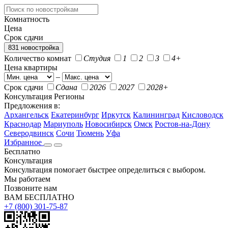
Комнатность
Цена
Срок сдачи
831 новостройка
Количество комнат
Студия
1
2
3
4+
Цена квартиры
–
Срок сдачи
Сдана
2026
2027
2028+
Консультация
Регионы
Предложения в:
Архангельск
Екатеринбург
Иркутск
Калининград
Кисловодск
Краснодар
Мариуполь
Новосибирск
Омск
Ростов-на-Дону
Северодвинск
Сочи
Тюмень
Уфа
Избранное
Бесплатно
Консультация
Консультация помогает быстрее определиться с выбором.
Мы работаем
Позвоните нам
ВАМ БЕСПЛАТНО
+7 (800) 301-75-87