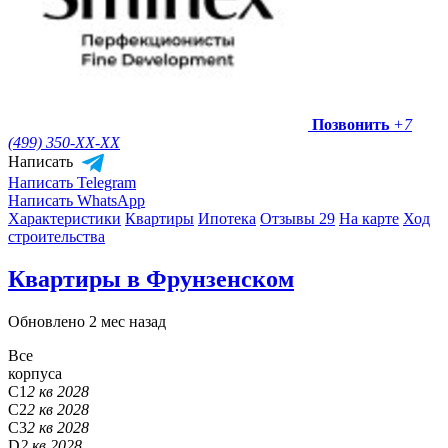
Позвонить
+7
(499) 350-
XX-XX
Написать
Написать Telegram
Написать WhatsApp
Характеристики
Квартиры
Ипотека
Отзывы 29
На карте
Ход
строительства
Квартиры в Фрунзенском
Обновлено 2 мес назад
Все
корпуса
C1
2 кв 2028
C2
2 кв 2028
C3
2 кв 2028
D
2 кв 2028