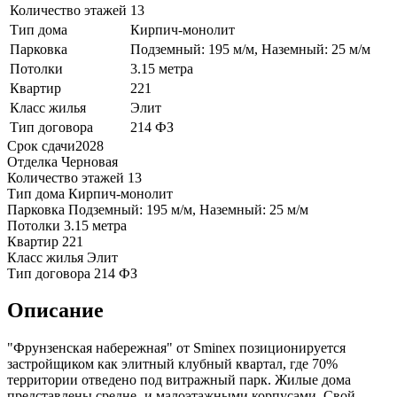
Количество этажей
13
Тип дома
Кирпич-монолит
Парковка
Подземный: 195 м/м, Наземный: 25 м/м
Потолки
3.15 метра
Квартир
221
Класс жилья
Элит
Тип договора
214 ФЗ
Срок сдачи
2028
Отделка
Черновая
Количество этажей
13
Тип дома
Кирпич-монолит
Парковка
Подземный: 195 м/м, Наземный: 25 м/м
Потолки
3.15 метра
Квартир
221
Класс жилья
Элит
Тип договора
214 ФЗ
Описание
"Фрунзенская набережная" от Sminex позиционируется
застройщиком как элитный клубный квартал, где 70%
территории отведено под витражный парк. Жилые дома
представлены средне- и малоэтажными корпусами. Свой