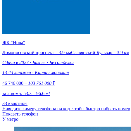
ЖК "Нова"
Ломоносовский проспект – 3.9 км
Славянский Бульвар – 3.9 км
Сдача в 2027
·
Бизнес
·
Без отделки
13-43 этажей
·
Кирпич-монолит
46 746 000
– 103 761 000
₽
за 2-комн. 53.3 – 96.6 м²
33 квартиры
Наведите камеру телефона на код, чтобы быстро набрать номер
Показать телефон
У метро