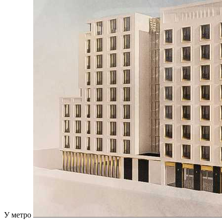
У метро