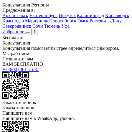
Консультация
Регионы
Предложения в:
Архангельск
Екатеринбург
Иркутск
Калининград
Кисловодск
Краснодар
Мариуполь
Новосибирск
Омск
Ростов-на-Дону
Северодвинск
Сочи
Тюмень
Уфа
Избранное
1
Бесплатно
Консультация
Консультация помогает быстрее определиться с выбором.
Мы работаем
Позвоните нам
ВАМ БЕСПЛАТНО
+7 (800) 301-75-87
Закажите звонок
Заказать звонок
Напишите нам
Напишите нам в WhatsApp, удобно.