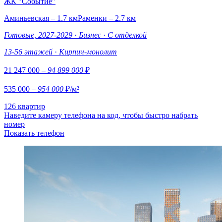
ЖК "Событие"
Аминьевская – 1.7 км
Раменки – 2.7 км
Готовые, 2027-2029
·
Бизнес
·
С отделкой
13-56 этажей
·
Кирпич-монолит
21 247 000
– 94 899 000
₽
535 000
– 954 000
₽/м²
126 квартир
Наведите камеру телефона на код, чтобы быстро набрать
номер
Показать телефон