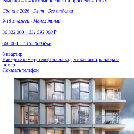
Раменки – 0.4 км
Ломоносовский проспект – 1.6 км
Сдача в 2026
·
Элит
·
Без отделки
9-18 этажей
·
Монолитный
36 322 000
– 231 593 000
₽
660 000
– 1 155 000
₽/м²
8 квартир
Наведите камеру телефона на код, чтобы быстро набрать
номер
Показать телефон