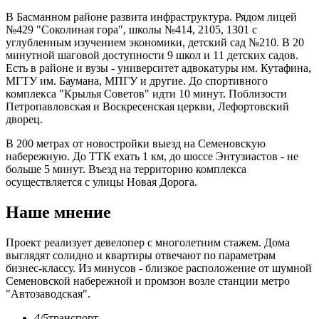
В Басманном районе развита инфраструктура. Рядом лицей
№429 "Соколиная гора", школы №414, 2105, 1301 с
углубленным изучением экономики, детский сад №210. В 20
минутной шаговой доступности 9 школ и 11 детских садов.
Есть в районе и вузы - университет адвокатуры им. Кутафина,
МГТУ им. Баумана, МПГУ и другие. До спортивного
комплекса "Крылья Советов" идти 10 минут. Поблизости
Петропавловская и Воскресенская церкви, Лефортовский
дворец.
В 200 метрах от новостройки выезд на Семеновскую
набережную. До ТТК ехать 1 км, до шоссе Энтузиастов - не
больше 5 минут. Въезд на территорию комплекса
осуществляется с улицы Новая Дорога.
Наше мнение
Проект реализует девелопер с многолетним стажем. Дома
выглядят солидно и квартиры отвечают по параметрам
бизнес-классу. Из минусов - близкое расположение от шумной
Семеновской набережной и промзон возле станции метро
"Автозаводская".
4/5
транспорт