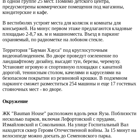
В одной группе 25 мест. Помимо детского центра,
предусмотрены коммерческие помещения под магазины,
кондитерские и кафе.
В вестибюлях устроят места для колясок и комнаты для
консьержей. На минус первом этаже предлагаются кладовые
площадью 2-8,7 кв. м и машиноместа. Въезд в паркинг
охраняемый, по радиометке на лобовом стекле.
Территория "Бауман Хауса" под круглосуточным
видеонаблюдением. Во дворе проведут озеленение по
ландшафтному дизайну, высадят туи, березы, черемуху.
Установят игровую и спортивную площадки с канатной
дорогой, теннисным столом, качелями и каруселями на
безопасном покрытии из резиновой крошки. В подземном
паркинге сможет разместиться 254 машины и еще 17 гостевых
стояночных мест - во дворе.
Окружение
ЖК "Bauman House" расположен вдоль реки Яуза. Поблизости
несколько парков, включая Лефортовский с прудами,
Измайловский и Сокольники. На улице Госпитальный Вал
находится сквер Героям Отечественной войны. За 15 минут на
велосипеде можно доехать до Семеновского парка.