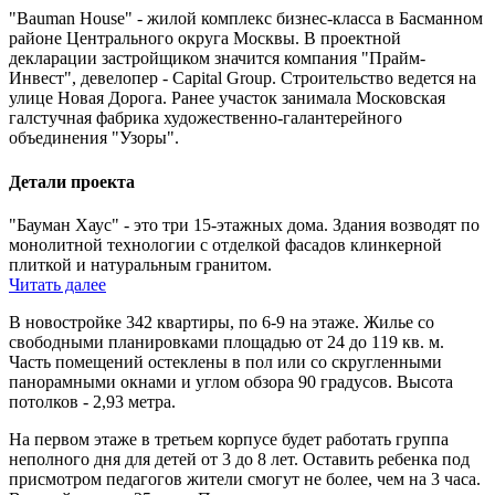
"Bauman House" - жилой комплекс бизнес-класса в Басманном
районе Центрального округа Москвы. В проектной
декларации застройщиком значится компания "Прайм-
Инвест", девелопер - Capital Group. Строительство ведется на
улице Новая Дорога. Ранее участок занимала Московская
галстучная фабрика художественно-галантерейного
объединения "Узоры".
Детали проекта
"Бауман Хаус" - это три 15-этажных дома. Здания возводят по
монолитной технологии с отделкой фасадов клинкерной
плиткой и натуральным гранитом.
Читать далее
В новостройке 342 квартиры, по 6-9 на этаже. Жилье со
свободными планировками площадью от 24 до 119 кв. м.
Часть помещений остеклены в пол или со скругленными
панорамными окнами и углом обзора 90 градусов. Высота
потолков - 2,93 метра.
На первом этаже в третьем корпусе будет работать группа
неполного дня для детей от 3 до 8 лет. Оставить ребенка под
присмотром педагогов жители смогут не более, чем на 3 часа.