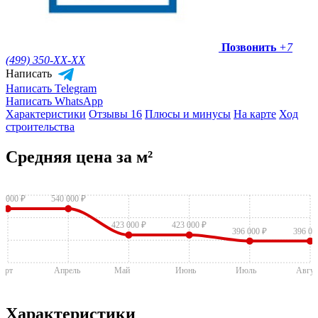
Позвонить
+7
(499) 350-
XX-XX
Написать
Написать Telegram
Написать WhatsApp
Характеристики
Отзывы 16
Плюсы и минусы
На карте
Ход
строительства
Средняя цена за м²
0 000 ₽
540 000 ₽
423 000 ₽
423 000 ₽
396 000 ₽
396 00
арт
Апрель
Май
Июнь
Июль
Авгус
Характеристики