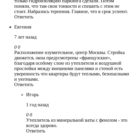
только гидроизоляцию паркинга сделали. Потом
поняли, что там свои тонкости и спешить с этим не
стоит. Набрались терпения. Главное, что в срок успеют.
Ответить
Евгения
7 лет назад
0
0
Расположение изумительное, центр Москвы. Стройка
движется, окна предусмотрены «французские»,
благодаря особому слою из утеплителя и воздушной
прослойки между внешними панелями и стеной есть
уверенность что квартиры будут теплыми, безопасными
и уютными.
Ответить
Игорь
1 год назад
0
0
Утеплитель из минеральной ваты с фенолом - это
всегда здорово.
Ответить