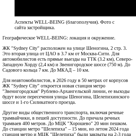
Аспекты WELL-BEING (благополучия). Фото с
сайта застройщика.
Географическое WELL-BEING: локация и окружение.
ЖК "Sydney City" расположен на улице Шеногина, 2 стр. 3.
Это вторая улица от ЦАО в 3.7 км от Москва-Сити. Для
автомобилистов есть прямые выезды на ТТК (3.2 км), Северо-
Западную Хорду (2,4 км) и Звенигородское шоссе (750 м). До
Садового кольца 7 км. До МКАД – 10 км.
Для неавтомобилистов, в 2026 году в 50 метрах от корпусов
ЖК "Sydney City" откроется новая станция метро
"Звенигородская" Рублево-Архангельской линии, ее выходы
будут возле пересечения улицы Шеногина, Шелепихинского
шоссе и 1-го Силикатного проезда.
Другие виды общественного транспорта, включая речные
трамвайчики, в пешей доступности. До причала речных
трамваев 400 метров. До МЦК "Хорошево" 20 мин пешком.
До станции метро "Шелепиха" – 15 мин, но летом 2024 года
станция метро и МЦК "Шелепиха" были закрыты на 2-3 года