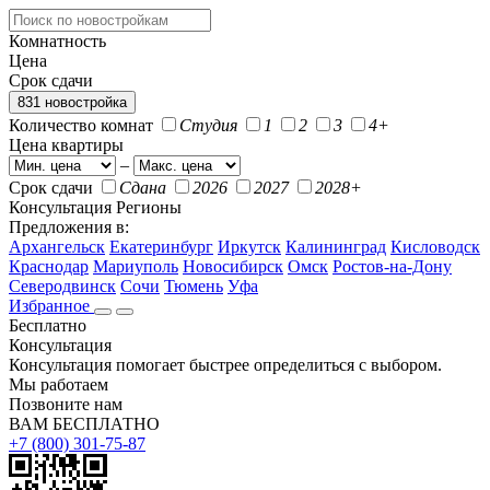
Комнатность
Цена
Срок сдачи
831 новостройка
Количество комнат
Студия
1
2
3
4+
Цена квартиры
–
Срок сдачи
Сдана
2026
2027
2028+
Консультация
Регионы
Предложения в:
Архангельск
Екатеринбург
Иркутск
Калининград
Кисловодск
Краснодар
Мариуполь
Новосибирск
Омск
Ростов-на-Дону
Северодвинск
Сочи
Тюмень
Уфа
Избранное
Бесплатно
Консультация
Консультация помогает быстрее определиться с выбором.
Мы работаем
Позвоните нам
ВАМ БЕСПЛАТНО
+7 (800) 301-75-87