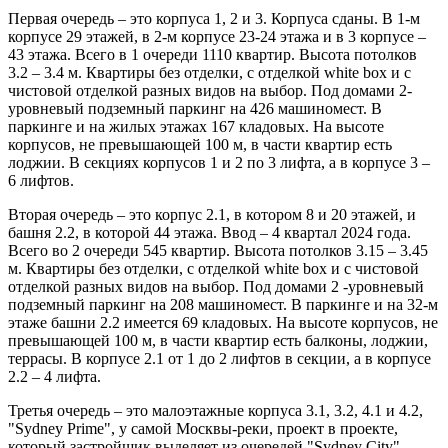
Первая очередь – это корпуса 1, 2 и 3. Корпуса сданы. В 1-м
корпусе 29 этажей, в 2-м корпусе 23-24 этажа и в 3 корпусе –
43 этажа. Всего в 1 очереди 1110 квартир. Высота потолков
3.2 – 3.4 м. Квартиры без отделки, с отделкой white box и с
чистовой отделкой разных видов на выбор. Под домами 2-
уровневый подземный паркинг на 426 машиномест. В
паркинге и на жилых этажах 167 кладовых. На высоте
корпусов, не превышающей 100 м, в части квартир есть
лоджии. В секциях корпусов 1 и 2 по 3 лифта, а в корпусе 3 –
6 лифтов.
Вторая очередь – это корпус 2.1, в котором 8 и 20 этажей, и
башня 2.2, в которой 44 этажа. Ввод – 4 квартал 2024 года.
Всего во 2 очереди 545 квартир. Высота потолков 3.15 – 3.45
м. Квартиры без отделки, с отделкой white box и с чистовой
отделкой разных видов на выбор. Под домами 2 -уровневый
подземный паркинг на 208 машиномест. В паркинге и на 32-м
этаже башни 2.2 имеется 69 кладовых. На высоте корпусов, не
превышающей 100 м, в части квартир есть балконы, лоджии,
террасы. В корпусе 2.1 от 1 до 2 лифтов в секции, а в корпусе
2.2 – 4 лифта.
Третья очередь – это малоэтажные корпуса 3.1, 3.2, 4.1 и 4.2,
"Sydney Prime", у самой Москвы-реки, проект в проекте,
который застройщик выделяет из очередей "Sydney City".