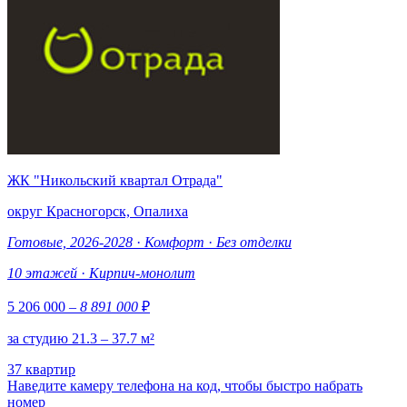
ЖК "Никольский квартал Отрада"
округ Красногорск, Опалиха
Готовые, 2026-2028
·
Комфорт
·
Без отделки
10 этажей
·
Кирпич-монолит
5 206 000
– 8 891 000
₽
за студию 21.3 – 37.7 м²
37 квартир
Наведите камеру телефона на код, чтобы быстро набрать
номер