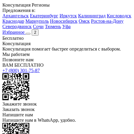
Консультация
Регионы
Предложения в:
Архангельск
Екатеринбург
Иркутск
Калининград
Кисловодск
Краснодар
Мариуполь
Новосибирск
Омск
Ростов-на-Дону
Северодвинск
Сочи
Тюмень
Уфа
Избранное
2
Бесплатно
Консультация
Консультация помогает быстрее определиться с выбором.
Мы работаем
Позвоните нам
ВАМ БЕСПЛАТНО
+7 (800) 301-75-87
Закажите звонок
Заказать звонок
Напишите нам
Напишите нам в WhatsApp, удобно.