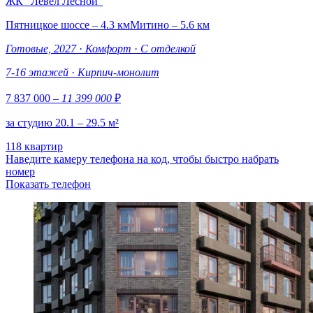
ЖК "Левел Лесной"
Пятницкое шоссе – 4.3 км
Митино – 5.6 км
Готовые, 2027
·
Комфорт
·
С отделкой
7-16 этажей
·
Кирпич-монолит
7 837 000
– 11 399 000
₽
за студию 20.1 – 29.5 м²
118 квартир
Наведите камеру телефона на код, чтобы быстро набрать
номер
Показать телефон