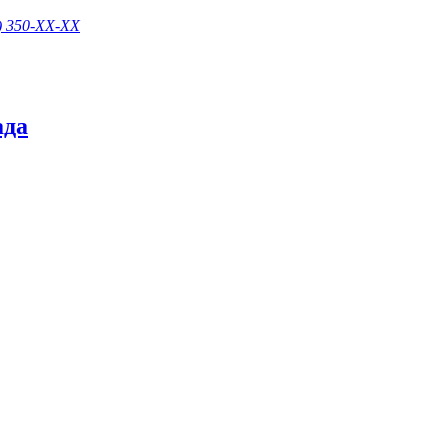
) 350-
XX-XX
ада