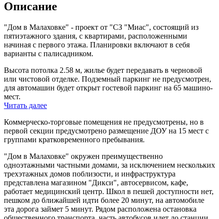
Описание
"Дом в Малаховке" - проект от "СЗ "Миас", состоящий из
пятиэтажного здания, с квартирами, расположенными
начиная с первого этажа. Планировки включают в себя
варианты с палисадником.
Высота потолка 2.58 м, жилье будет передавать в черновой
или чистовой отделке. Подземный паркинг не предусмотрен,
для автомашин будет открыт гостевой паркинг на 65 машино-
мест.
Читать далее
Коммерческо-торговые помещения не предусмотрены, но в
первой секции предусмотрено размещение ДОУ на 15 мест с
группами кратковременного пребывания.
"Дом в Малаховке" окружен преимущественно
одноэтажными частными домами, за исключением нескольких
трехэтажных домов поблизости, и инфраструктура
представлена магазином "Дикси", автосервисом, кафе,
работает медицинский центр. Школ в пешей доступности нет,
пешком до ближайшей идти более 20 минут, на автомобиле
эта дорога займет 5 минут. Рядом расположена остановка
общественного транспорта, часть автобусов идет до станции