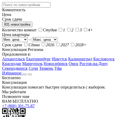
Комнатность
Цена
Срок сдачи
831 новостройка
Количество комнат
Студия
1
2
3
4+
Цена квартиры
–
Срок сдачи
Сдана
2026
2027
2028+
Консультация
Регионы
Предложения в:
Архангельск
Екатеринбург
Иркутск
Калининград
Кисловодск
Краснодар
Мариуполь
Новосибирск
Омск
Ростов-на-Дону
Северодвинск
Сочи
Тюмень
Уфа
Избранное
Бесплатно
Консультация
Консультация помогает быстрее определиться с выбором.
Мы работаем
Позвоните нам
ВАМ БЕСПЛАТНО
+7 (800) 301-75-87