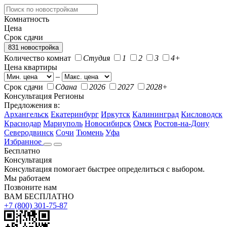
Комнатность
Цена
Срок сдачи
831 новостройка
Количество комнат
Студия
1
2
3
4+
Цена квартиры
–
Срок сдачи
Сдана
2026
2027
2028+
Консультация
Регионы
Предложения в:
Архангельск
Екатеринбург
Иркутск
Калининград
Кисловодск
Краснодар
Мариуполь
Новосибирск
Омск
Ростов-на-Дону
Северодвинск
Сочи
Тюмень
Уфа
Избранное
Бесплатно
Консультация
Консультация помогает быстрее определиться с выбором.
Мы работаем
Позвоните нам
ВАМ БЕСПЛАТНО
+7 (800) 301-75-87