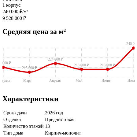
1 корпус
240 000 ₽/м²
9 528 000 ₽
Средняя цена за м²
240 00
224 000 ₽
0 000 ₽
218 000 ₽
218 000 ₽
215 000 ₽
евраль
Март
Апрель
Май
Июнь
Июль
Характеристики
Срок сдачи
2026 год
Отделка
Предчистовая
Количество этажей
13
Тип дома
Кирпич-монолит