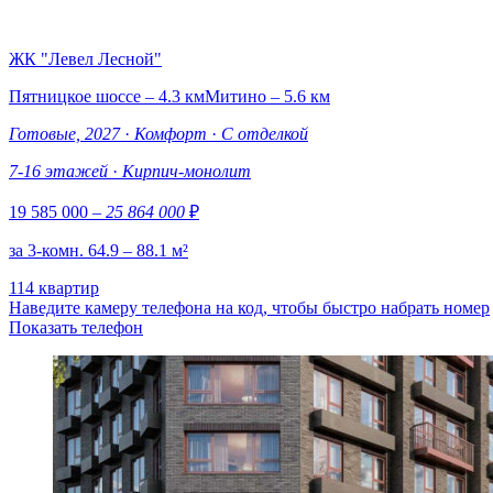
ЖК "Левел Лесной"
Пятницкое шоссе – 4.3 км
Митино – 5.6 км
Готовые, 2027
·
Комфорт
·
С отделкой
7-16 этажей
·
Кирпич-монолит
19 585 000
– 25 864 000
₽
за 3-комн. 64.9 – 88.1 м²
114 квартир
Наведите камеру телефона на код, чтобы быстро набрать номер
Показать телефон