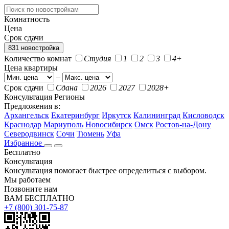
Комнатность
Цена
Срок сдачи
831 новостройка
Количество комнат
Студия
1
2
3
4+
Цена квартиры
–
Срок сдачи
Сдана
2026
2027
2028+
Консультация
Регионы
Предложения в:
Архангельск
Екатеринбург
Иркутск
Калининград
Кисловодск
Краснодар
Мариуполь
Новосибирск
Омск
Ростов-на-Дону
Северодвинск
Сочи
Тюмень
Уфа
Избранное
Бесплатно
Консультация
Консультация помогает быстрее определиться с выбором.
Мы работаем
Позвоните нам
ВАМ БЕСПЛАТНО
+7 (800) 301-75-87