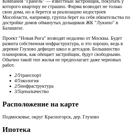
Компания "Гранель" — известный застройщик, покупать у
которого квартиру не страшно. Фирма возводит не только
свои дома, но и берется за реализацию недостроев
Мособласти, например, группа берет на себя обязательства по
достройке домов обманутых дольщиков ЖК "Лукино" в
Балашихе.
Проект "Новая Рига" возводят недалеко от Москвы. Будет
развита собственная инфраструктура, и это хорошо, ведь в
деревне Глухово дефицит школ и детсадов. Большинство
планировок, как обещает застройщик, будут свободными.
Обычно такой тип жилья не предполагает даже черновых
работ.
2/5
транспорт
4/5
экология
2/5
инфраструктура
3/5
цена/качество
Расположение на карте
Подмосковье, округ Красногорск, дер. Глухово
Ипотека