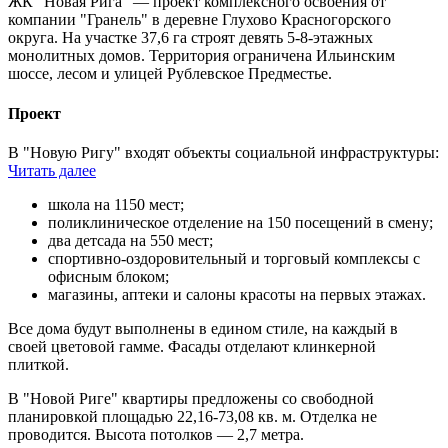
ЖК "Новая Рига" — проект комплексного освоения от
компании "Гранель" в деревне Глухово Красногорского
округа. На участке 37,6 га строят девять 5-8-этажных
монолитных домов. Территория ограничена Ильинским
шоссе, лесом и улицей Рублевское Предместье.
Проект
В "Новую Ригу" входят объекты социальной инфраструктуры:
Читать далее
школа на 1150 мест;
поликлиническое отделение на 150 посещений в смену;
два детсада на 550 мест;
спортивно-оздоровительный и торговый комплексы с
офисным блоком;
магазины, аптеки и салоны красоты на первых этажах.
Все дома будут выполнены в едином стиле, на каждый в
своей цветовой гамме. Фасады отделают клинкерной
плиткой.
В "Новой Риге" квартиры предложены со свободной
планировкой площадью 22,16-73,08 кв. м. Отделка не
проводится. Высота потолков — 2,7 метра.