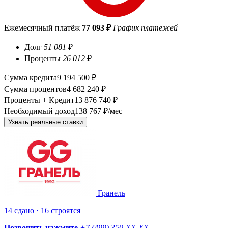
Ежемесячный платёж
77 093 ₽
График платежей
Долг
51 081
₽
Проценты
26 012
₽
Сумма кредита
9 194 500 ₽
Сумма процентов
4 682 240 ₽
Проценты + Кредит
13 876 740 ₽
Необходимый доход
138 767 ₽/мес
Узнать реальные ставки
Гранель
14 сдано · 16 строятся
Позвонить нажмите
+7 (499) 350-
XX-XX