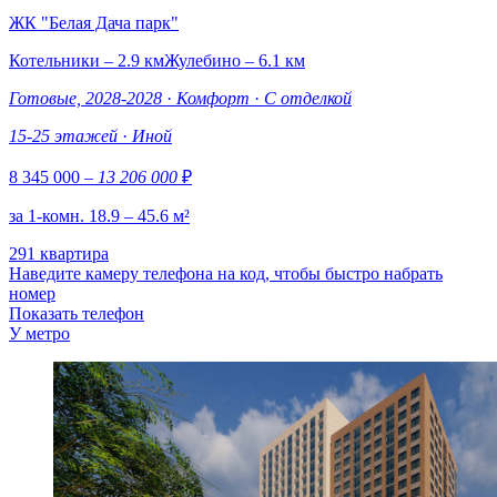
ЖК "Белая Дача парк"
Котельники – 2.9 км
Жулебино – 6.1 км
Готовые, 2028-2028
·
Комфорт
·
С отделкой
15-25 этажей
·
Иной
8 345 000
– 13 206 000
₽
за 1-комн. 18.9 – 45.6 м²
291 квартира
Наведите камеру телефона на код, чтобы быстро набрать
номер
Показать телефон
У метро