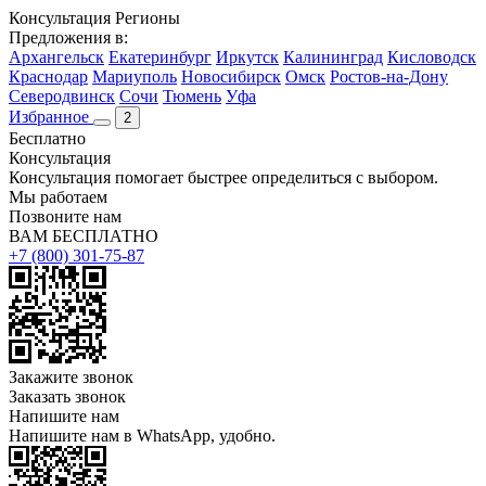
Консультация
Регионы
Предложения в:
Архангельск
Екатеринбург
Иркутск
Калининград
Кисловодск
Краснодар
Мариуполь
Новосибирск
Омск
Ростов-на-Дону
Северодвинск
Сочи
Тюмень
Уфа
Избранное
2
Бесплатно
Консультация
Консультация помогает быстрее определиться с выбором.
Мы работаем
Позвоните нам
ВАМ БЕСПЛАТНО
+7 (800) 301-75-87
Закажите звонок
Заказать звонок
Напишите нам
Напишите нам в WhatsApp, удобно.