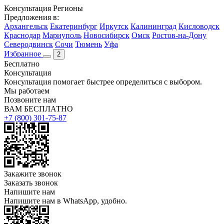
Консультация
Регионы
Предложения в:
Архангельск
Екатеринбург
Иркутск
Калининград
Кисловодск
Краснодар
Мариуполь
Новосибирск
Омск
Ростов-на-Дону
Северодвинск
Сочи
Тюмень
Уфа
Избранное
2
Бесплатно
Консультация
Консультация помогает быстрее определиться с выбором.
Мы работаем
Позвоните нам
ВАМ БЕСПЛАТНО
+7 (800) 301-75-87
Закажите звонок
Заказать звонок
Напишите нам
Напишите нам в WhatsApp, удобно.