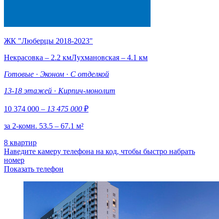
ЖК "Люберцы 2018-2023"
Некрасовка – 2.2 км
Лухмановская – 4.1 км
Готовые
·
Эконом
·
С отделкой
13-18 этажей
·
Кирпич-монолит
10 374 000
– 13 475 000
₽
за 2-комн. 53.5 – 67.1 м²
8 квартир
Наведите камеру телефона на код, чтобы быстро набрать
номер
Показать телефон