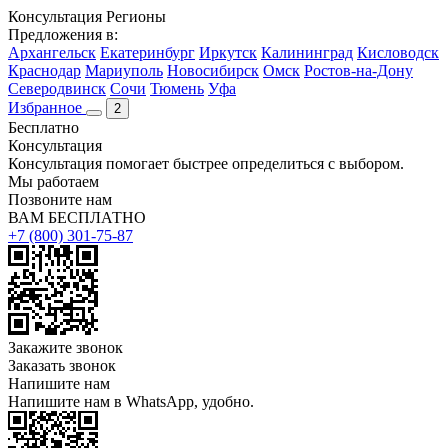
Консультация
Регионы
Предложения в:
Архангельск
Екатеринбург
Иркутск
Калининград
Кисловодск
Краснодар
Мариуполь
Новосибирск
Омск
Ростов-на-Дону
Северодвинск
Сочи
Тюмень
Уфа
Избранное
2
Бесплатно
Консультация
Консультация помогает быстрее определиться с выбором.
Мы работаем
Позвоните нам
ВАМ БЕСПЛАТНО
+7 (800) 301-75-87
Закажите звонок
Заказать звонок
Напишите нам
Напишите нам в WhatsApp, удобно.