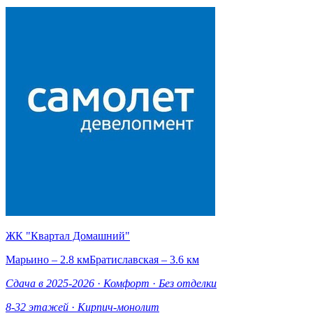
ЖК "Квартал Домашний"
Марьино – 2.8 км
Братиславская – 3.6 км
Сдача в 2025-2026
·
Комфорт
·
Без отделки
8-32 этажей
·
Кирпич-монолит