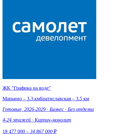
ЖК "Графика на воде"
Марьино – 3.3 км
Братиславская – 3.5 км
Готовые, 2026-2029
·
Бизнес
·
Без отделки
4-24 этажей
·
Кирпич-монолит
18 477 000
– 34 867 000
₽