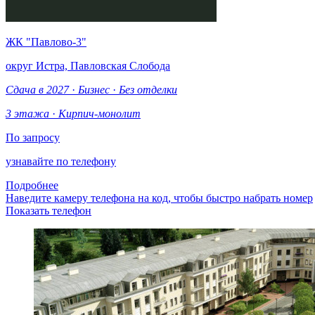
ЖК "Павлово-3"
округ Истра, Павловская Слобода
Сдача в 2027
·
Бизнес
·
Без отделки
3 этажа
·
Кирпич-монолит
По запросу
узнавайте по телефону
Подробнее
Наведите камеру телефона на код, чтобы быстро набрать номер
Показать телефон