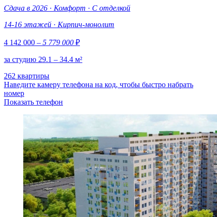
Сдача в 2026
·
Комфорт
·
С отделкой
14-16 этажей
·
Кирпич-монолит
4 142 000
– 5 779 000
₽
за студию 29.1 – 34.4 м²
262 квартиры
Наведите камеру телефона на код, чтобы быстро набрать
номер
Показать телефон