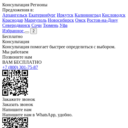
Консультация
Регионы
Предложения в:
Архангельск
Екатеринбург
Иркутск
Калининград
Кисловодск
Краснодар
Мариуполь
Новосибирск
Омск
Ростов-на-Дону
Северодвинск
Сочи
Тюмень
Уфа
Избранное
2
Бесплатно
Консультация
Консультация помогает быстрее определиться с выбором.
Мы работаем
Позвоните нам
ВАМ БЕСПЛАТНО
+7 (800) 301-75-87
Закажите звонок
Заказать звонок
Напишите нам
Напишите нам в WhatsApp, удобно.