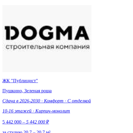
ЖК "Публицист"
Пушкино, Зеленая роща
Сдача в 2026-2030
·
Комфорт
·
С отделкой
10-16 этажей
·
Кирпич-монолит
5 442 000
– 5 442 000
₽
за студию 20.7 – 20.7 м²