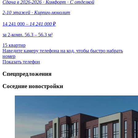
Сдача в 2026-2026
·
Комфорт
·
С отделкой
2-10 этажей
·
Кирпич-монолит
14 241 000
– 14 241 000
₽
за 2-комн. 56.3 – 56.3 м²
15 квартир
Наведите камеру телефона на код, чтобы быстро набрать
номер
Показать телефон
Спецпредложения
Соседние новостройки