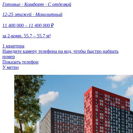
Готовые
·
Комфорт
·
С отделкой
12-25 этажей
·
Монолитный
11 400 000
– 11 400 000
₽
за 2-комн. 55.7 – 55.7 м²
1 квартира
Наведите камеру телефона на код, чтобы быстро набрать
номер
Показать телефон
У метро