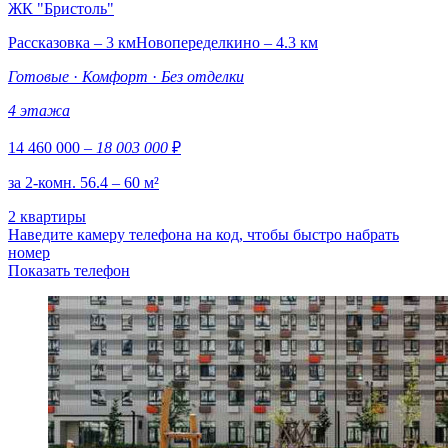
ЖК "Бристоль"
Рассказовка – 3 км
Новопеределкино – 4.3 км
Готовые
·
Комфорт
·
Без отделки
4 этажа
14 460 000
– 18 003 000
₽
за 2-комн. 56.4 – 60 м²
2 квартиры
Наведите камеру телефона на код, чтобы быстро набрать
номер
Показать телефон