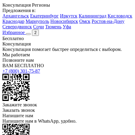
Консультация
Регионы
Предложения в:
Архангельск
Екатеринбург
Иркутск
Калининград
Кисловодск
Краснодар
Мариуполь
Новосибирск
Омск
Ростов-на-Дону
Северодвинск
Сочи
Тюмень
Уфа
Избранное
2
Бесплатно
Консультация
Консультация помогает быстрее определиться с выбором.
Мы работаем
Позвоните нам
ВАМ БЕСПЛАТНО
+7 (800) 301-75-87
Закажите звонок
Заказать звонок
Напишите нам
Напишите нам в WhatsApp, удобно.