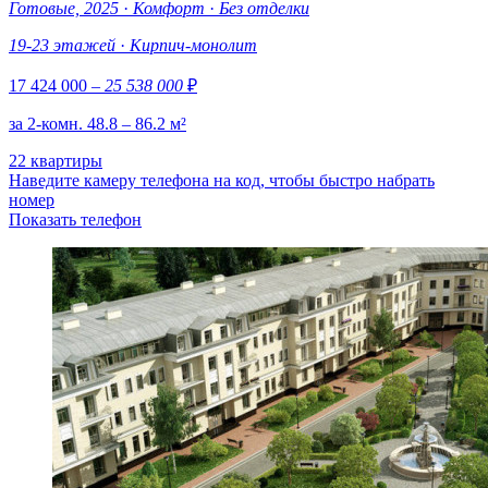
Готовые, 2025
·
Комфорт
·
Без отделки
19-23 этажей
·
Кирпич-монолит
17 424 000
– 25 538 000
₽
за 2-комн. 48.8 – 86.2 м²
22 квартиры
Наведите камеру телефона на код, чтобы быстро набрать
номер
Показать телефон