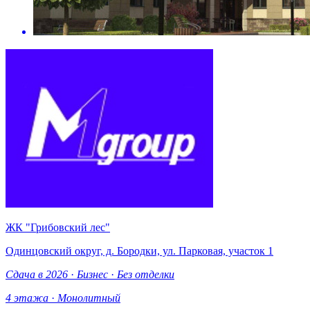
ЖК "Грибовский лес"
Одинцовский округ, д. Бородки, ул. Парковая, участок 1
Сдача в 2026
·
Бизнес
·
Без отделки
4 этажа
·
Монолитный