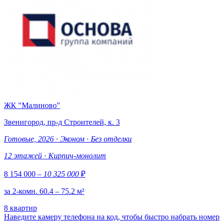
ЖК "Малиново"
Звенигород, пр-д Строителей, к. 3
Готовые, 2026
·
Эконом
·
Без отделки
12 этажей
·
Кирпич-монолит
8 154 000
– 10 325 000
₽
за 2-комн. 60.4 – 75.2 м²
8 квартир
Наведите камеру телефона на код, чтобы быстро набрать номер