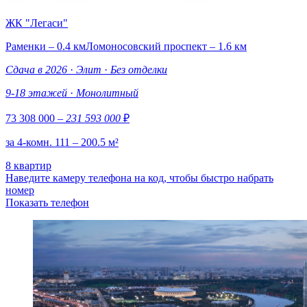
ЖК "Легаси"
Раменки – 0.4 км
Ломоносовский проспект – 1.6 км
Сдача в 2026
·
Элит
·
Без отделки
9-18 этажей
·
Монолитный
73 308 000
– 231 593 000
₽
за 4-комн. 111 – 200.5 м²
8 квартир
Наведите камеру телефона на код, чтобы быстро набрать
номер
Показать телефон