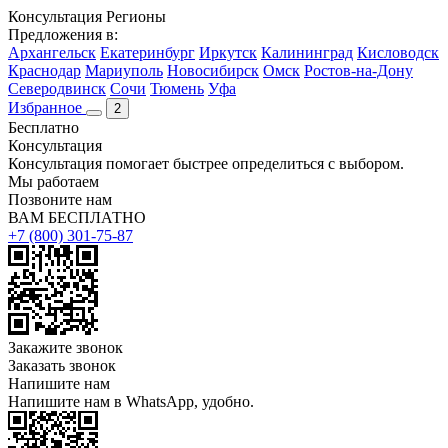
Консультация
Регионы
Предложения в:
Архангельск
Екатеринбург
Иркутск
Калининград
Кисловодск
Краснодар
Мариуполь
Новосибирск
Омск
Ростов-на-Дону
Северодвинск
Сочи
Тюмень
Уфа
Избранное
2
Бесплатно
Консультация
Консультация помогает быстрее определиться с выбором.
Мы работаем
Позвоните нам
ВАМ БЕСПЛАТНО
+7 (800) 301-75-87
Закажите звонок
Заказать звонок
Напишите нам
Напишите нам в WhatsApp, удобно.