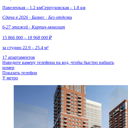
Павелецкая – 1.2 км
Серпуховская – 1.8 км
Сдача в 2026
·
Бизнес
·
Без отделки
6-27 этажей
·
Кирпич-монолит
15 866 000
– 18 968 000
₽
за студию 22.9 – 25.4 м²
17 апартаментов
Наведите камеру телефона на код, чтобы быстро набрать
номер
Показать телефон
У метро