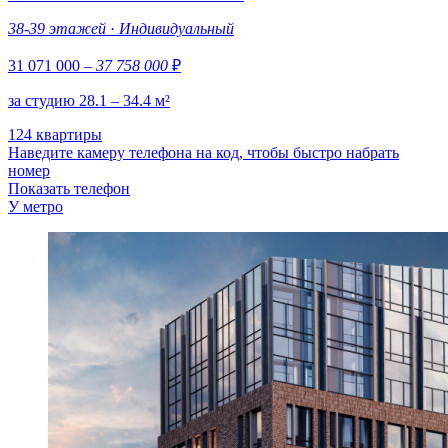
38-39 этажей
·
Индивидуальный
31 071 000
– 37 758 000
₽
за студию 28.1 – 34.4 м²
124 квартиры
Наведите камеру телефона на код, чтобы быстро набрать
номер
Показать телефон
У метро