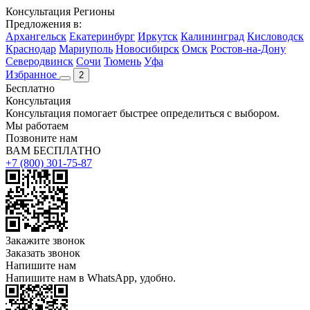
Консультация
Регионы
Предложения в:
Архангельск
Екатеринбург
Иркутск
Калининград
Кисловодск
Краснодар
Мариуполь
Новосибирск
Омск
Ростов-на-Дону
Северодвинск
Сочи
Тюмень
Уфа
Избранное
2
Бесплатно
Консультация
Консультация помогает быстрее определиться с выбором.
Мы работаем
Позвоните нам
ВАМ БЕСПЛАТНО
+7 (800) 301-75-87
Закажите звонок
Заказать звонок
Напишите нам
Напишите нам в WhatsApp, удобно.