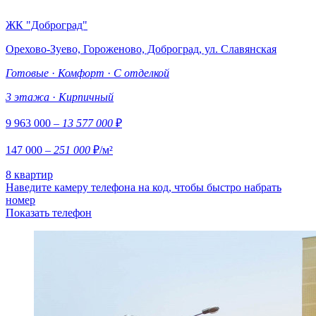
ЖК "Доброград"
Орехово-Зуево, Гороженово, Доброград, ул. Славянская
Готовые
·
Комфорт
·
С отделкой
3 этажа
·
Кирпичный
9 963 000
– 13 577 000
₽
147 000
– 251 000
₽/м²
8 квартир
Наведите камеру телефона на код, чтобы быстро набрать
номер
Показать телефон