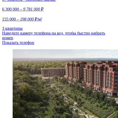
6 300 000
– 9 781 000
₽
155 000
– 198 000
₽/м²
3 квартиры
Наведите камеру телефона на код, чтобы быстро набрать
номер
Показать телефон