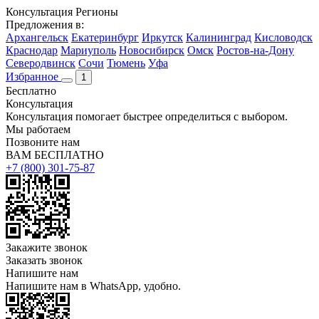
Консультация
Регионы
Предложения в:
Архангельск
Екатеринбург
Иркутск
Калининград
Кисловодск
Краснодар
Мариуполь
Новосибирск
Омск
Ростов-на-Дону
Северодвинск
Сочи
Тюмень
Уфа
Избранное
1
Бесплатно
Консультация
Консультация помогает быстрее определиться с выбором.
Мы работаем
Позвоните нам
ВАМ БЕСПЛАТНО
+7 (800) 301-75-87
Закажите звонок
Заказать звонок
Напишите нам
Напишите нам в WhatsApp, удобно.