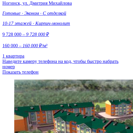
Ногинск, ул. Дмитрия Михайлова
Готовые
·
Эконом
·
С отделкой
10-17 этажей
·
Кирпич-монолит
9 728 000
– 9 728 000
₽
160 000
– 160 000
₽/м²
1 квартира
Наведите камеру телефона на код, чтобы быстро набрать
номер
Показать телефон