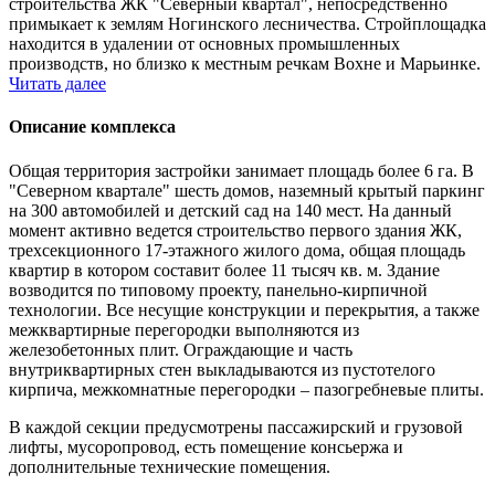
строительства ЖК "Северный квартал", непосредственно
примыкает к землям Ногинского лесничества. Стройплощадка
находится в удалении от основных промышленных
производств, но близко к местным речкам Вохне и Марьинке.
Читать далее
Описание комплекса
Общая территория застройки занимает площадь более 6 га. В
"Северном квартале" шесть домов, наземный крытый паркинг
на 300 автомобилей и детский сад на 140 мест. На данный
момент активно ведется строительство первого здания ЖК,
трехсекционного 17-этажного жилого дома, общая площадь
квартир в котором составит более 11 тысяч кв. м. Здание
возводится по типовому проекту, панельно-кирпичной
технологии. Все несущие конструкции и перекрытия, а также
межквартирные перегородки выполняются из
железобетонных плит. Ограждающие и часть
внутриквартирных стен выкладываются из пустотелого
кирпича, межкомнатные перегородки – пазогребневые плиты.
В каждой секции предусмотрены пассажирский и грузовой
лифты, мусоропровод, есть помещение консьержа и
дополнительные технические помещения.