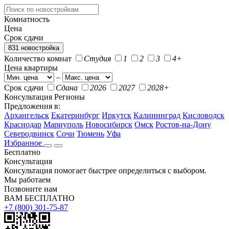
Комнатность
Цена
Срок сдачи
831 новостройка
Количество комнат
Студия
1
2
3
4+
Цена квартиры
–
Срок сдачи
Сдана
2026
2027
2028+
Консультация
Регионы
Предложения в:
Архангельск
Екатеринбург
Иркутск
Калининград
Кисловодск
Краснодар
Мариуполь
Новосибирск
Омск
Ростов-на-Дону
Северодвинск
Сочи
Тюмень
Уфа
Избранное
Бесплатно
Консультация
Консультация помогает быстрее определиться с выбором.
Мы работаем
Позвоните нам
ВАМ БЕСПЛАТНО
+7 (800) 301-75-87