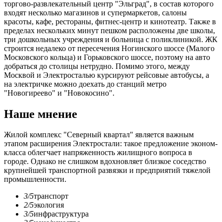
торгово-развлекательный центр "Эльград", в состав которого
входят несколько магазинов и супермаркетов, салоны
красоты, кафе, рестораны, фитнес-центр и кинотеатр. Также в
пределах нескольких минут пешком расположены две школы,
три дошкольных учреждения и больница с поликлиникой. ЖК
строится недалеко от пересечения Ногинского шоссе (Малого
Московского кольца) и Горьковского шоссе, поэтому на авто
добраться до столицы нетрудно. Помимо этого, между
Москвой и Электросталью курсируют рейсовые автобусы, а
на электричке можно доехать до станций метро
"Новогиреево" и "Новокосино".
Наше мнение
Жилой комплекс "Северный квартал" является важным
этапом расширения Электростали: такое предложение эконом-
класса облегчает напряженность жилищного вопроса в
городе. Однако не слишком вдохновляет близкое соседство
крупнейшей транспортной развязки и предприятий тяжелой
промышленности.
3/5
транспорт
2/5
экология
3/5
инфраструктура