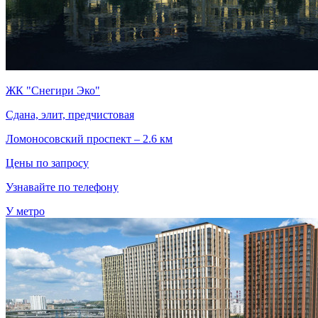
ЖК "Снегири Эко"
Сдана, элит, предчистовая
Ломоносовский проспект – 2.6 км
Цены по запросу
Узнавайте по телефону
У метро