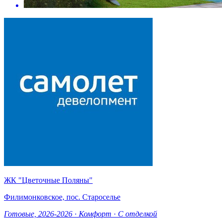
ЖК "Цветочные Поляны"
Филимонковское, пос. Староселье
Готовые, 2026-2026
·
Комфорт
·
С отделкой