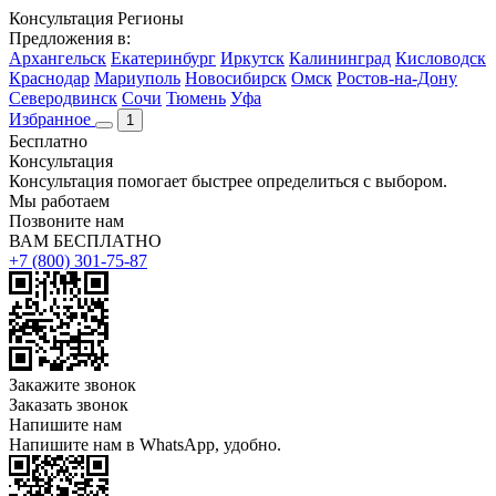
Консультация
Регионы
Предложения в:
Архангельск
Екатеринбург
Иркутск
Калининград
Кисловодск
Краснодар
Мариуполь
Новосибирск
Омск
Ростов-на-Дону
Северодвинск
Сочи
Тюмень
Уфа
Избранное
1
Бесплатно
Консультация
Консультация помогает быстрее определиться с выбором.
Мы работаем
Позвоните нам
ВАМ БЕСПЛАТНО
+7 (800) 301-75-87
Закажите звонок
Заказать звонок
Напишите нам
Напишите нам в WhatsApp, удобно.