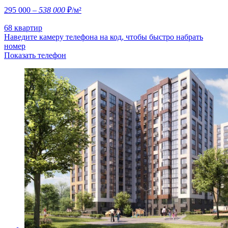
295 000
– 538 000
₽/м²
68 квартир
Наведите камеру телефона на код, чтобы быстро набрать
номер
Показать телефон