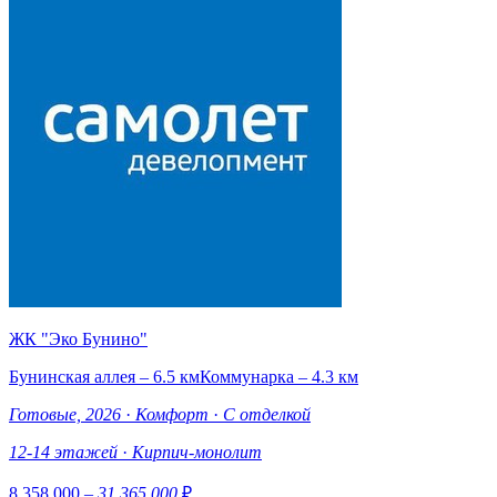
ЖК "Эко Бунино"
Бунинская аллея – 6.5 км
Коммунарка – 4.3 км
Готовые, 2026
·
Комфорт
·
С отделкой
12-14 этажей
·
Кирпич-монолит
8 358 000
– 31 365 000
₽